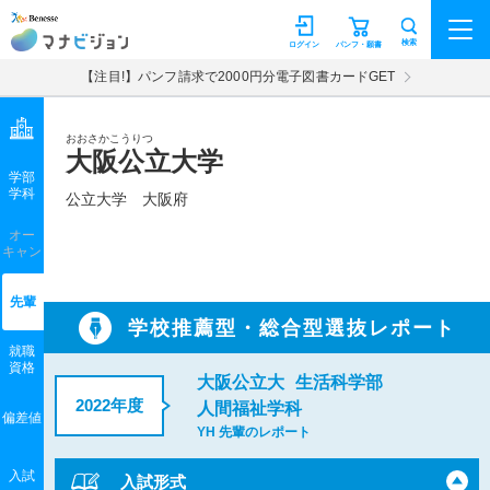
マナビジョン
検索
ログイン
パンフ・願書
【注目!】パンフ請求で2000円分電子図書カードGET
おおさかこうりつ
大阪公立大学
学部
学科
公立大学
大阪府
オー
キャン
先輩
学校推薦型・総合型選抜レポート
就職
資格
大阪公立大
生活科学部
2022年度
人間福祉学科
偏差値
YH 先輩のレポート
入試
入試形式