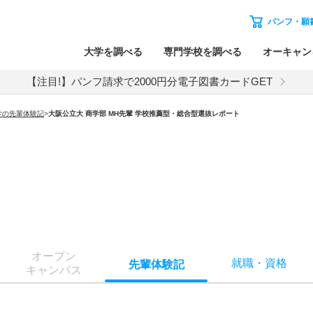
パンフ・願
大学を調べる
専門学校を調べる
オーキャン
【注目!】パンフ請求で2000円分電子図書カードGET
学の先輩体験記
>
大阪公立大 商学部 MH先輩 学校推薦型・総合型選抜レポート
オー
プン
就職
・
資格
先輩
体験記
キャン
パス