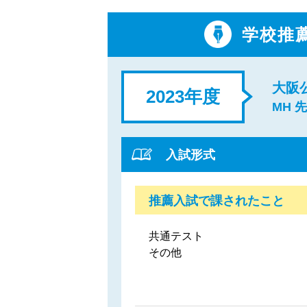
学校推
大阪
2023年度
MH 
入試形式
推薦入試で課されたこと
共通テスト
その他