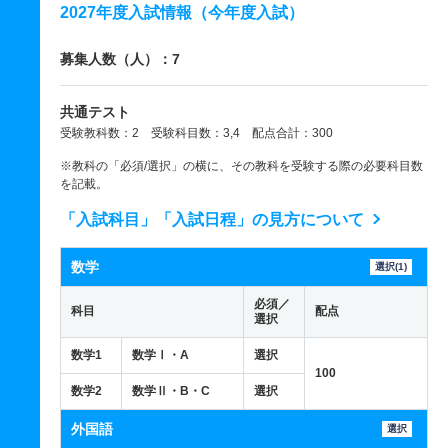
2027年度入試情報（今年度入試）
募集人数（人）：7
共通テスト
受験教科数：2 受験科目数：3,4 配点合計：300
※教科の「必須/選択」の横に、その教科を受験する際の必要科目数
を記載。
「入試科目」「入試日程」の見方について
数学
選択(1)
必須／
科目
配点
選択
数学1
数学Ⅰ・A
選択
100
数学2
数学Ⅱ・B・C
選択
外国語
選択