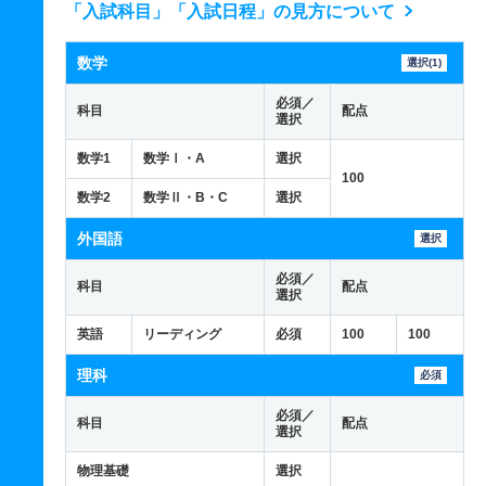
「入試科目」「入試日程」の見方について
数学
選択(1)
必須／
科目
配点
選択
数学1
数学Ⅰ・A
選択
100
数学2
数学Ⅱ・B・C
選択
外国語
選択
必須／
科目
配点
選択
英語
リーディング
必須
100
100
理科
必須
必須／
科目
配点
選択
物理基礎
選択