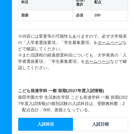
必須／
科目
配点
選択
面接
必須
100
※内容には変更等の可能性もありますので、必ず大学発表
の「入学者選抜要項」「学生募集要項」を
ホームページ
な
どで確認してください。
※また旧課程の経過措置科目についても、大学発表の「入
学者選抜要項」「学生募集要項」を
ホームページ
などで確
認してください。
こども発達学科 一般 前期(2027年度入試情報)
柴田学園大学 生活創生学部 こども発達学科 一般 前期(202
7年度入試情報)の個別試験の入試科目は、受験教科数：2
配点合計：300、面接となっている。
入試科目
入試日程