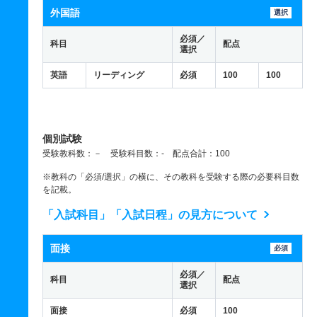
外国語
選択
必須／
科目
配点
選択
英語
リーディング
必須
100
100
個別試験
受験教科数：－ 受験科目数：- 配点合計：100
※教科の「必須/選択」の横に、その教科を受験する際の必要科目数
を記載。
「入試科目」「入試日程」の見方について
面接
必須
必須／
科目
配点
選択
面接
必須
100