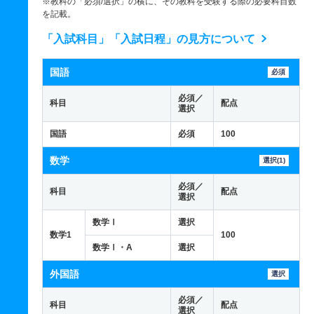
※教科の「必須/選択」の横に、その教科を受験する際の必要科目数
を記載。
「入試科目」「入試日程」の見方について
国語
必須
必須／
科目
配点
選択
国語
必須
100
数学
選択(1)
必須／
科目
配点
選択
数学Ⅰ
選択
数学1
100
数学Ⅰ・A
選択
外国語
選択
必須／
科目
配点
選択