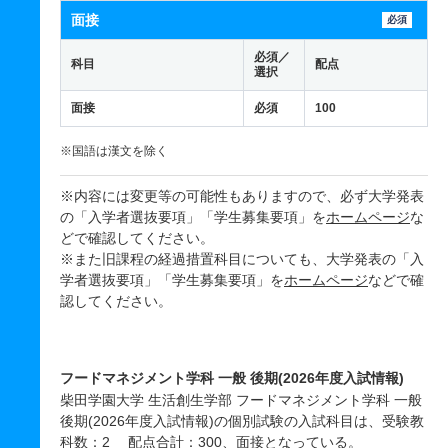
面接
必須
必須／
科目
配点
選択
面接
必須
100
※国語は漢文を除く
※内容には変更等の可能性もありますので、必ず大学発表
の「入学者選抜要項」「学生募集要項」を
ホームページ
な
どで確認してください。
※また旧課程の経過措置科目についても、大学発表の「入
学者選抜要項」「学生募集要項」を
ホームページ
などで確
認してください。
フードマネジメント学科 一般 後期(2026年度入試情報)
柴田学園大学 生活創生学部 フードマネジメント学科 一般
後期(2026年度入試情報)の個別試験の入試科目は、受験教
科数：2 配点合計：300、面接となっている。