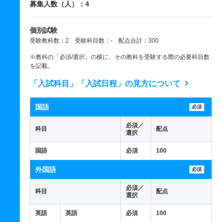
募集人数（人）：4
個別試験
受験教科数：2 受験科目数：- 配点合計：300
※教科の「必須/選択」の横に、その教科を受験する際の必要科目数
を記載。
「入試科目」「入試日程」の見方について
国語
必須
必須／
科目
配点
選択
国語
必須
100
外国語
必須
必須／
科目
配点
選択
英語
英語
必須
100