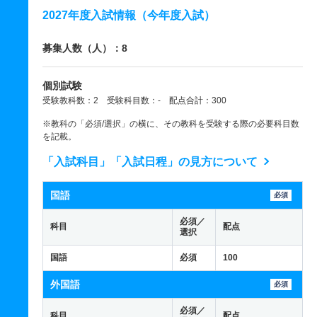
2027年度入試情報（今年度入試）
募集人数（人）：8
個別試験
受験教科数：2 受験科目数：- 配点合計：300
※教科の「必須/選択」の横に、その教科を受験する際の必要科目数
を記載。
「入試科目」「入試日程」の見方について
国語
必須
必須／
科目
配点
選択
国語
必須
100
外国語
必須
必須／
科目
配点