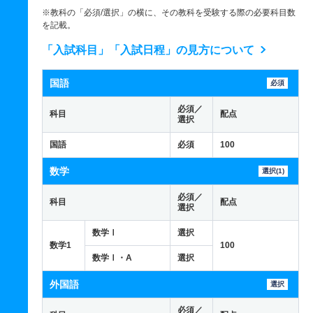
※教科の「必須/選択」の横に、その教科を受験する際の必要科目数
を記載。
「入試科目」「入試日程」の見方について
国語
必須
必須／
科目
配点
選択
国語
必須
100
数学
選択(1)
必須／
科目
配点
選択
数学Ⅰ
選択
数学1
100
数学Ⅰ・A
選択
外国語
選択
必須／