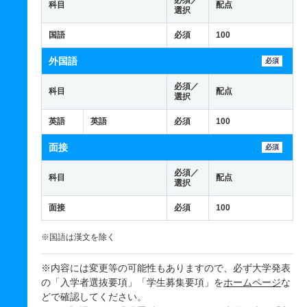
必須／
科目
配点
選択
国語
必須
100
外国語
必須
必須／
科目
配点
選択
英語
英語
必須
100
面接
必須
必須／
科目
配点
選択
面接
必須
100
※国語は漢文を除く
※内容には変更等の可能性もありますので、必ず大学発表
の「入学者選抜要項」「学生募集要項」を
ホームページ
な
どで確認してください。