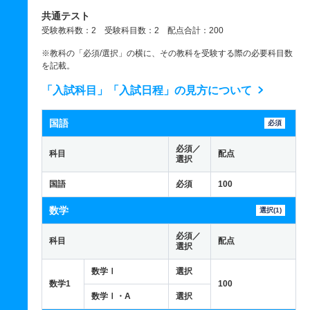
共通テスト
受験教科数：2 受験科目数：2 配点合計：200
※教科の「必須/選択」の横に、その教科を受験する際の必要科目数
を記載。
「入試科目」「入試日程」の見方について
国語
必須
必須／
科目
配点
選択
国語
必須
100
数学
選択(1)
必須／
科目
配点
選択
数学Ⅰ
選択
数学1
100
数学Ⅰ・A
選択