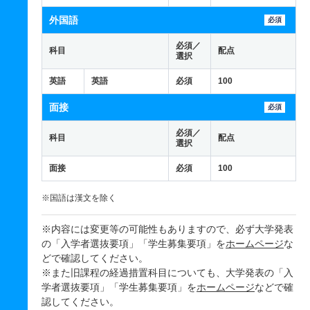
外国語
必須
必須／
科目
配点
選択
英語
英語
必須
100
面接
必須
必須／
科目
配点
選択
面接
必須
100
※国語は漢文を除く
※内容には変更等の可能性もありますので、必ず大学発表
の「入学者選抜要項」「学生募集要項」を
ホームページ
な
どで確認してください。
※また旧課程の経過措置科目についても、大学発表の「入
学者選抜要項」「学生募集要項」を
ホームページ
などで確
認してください。