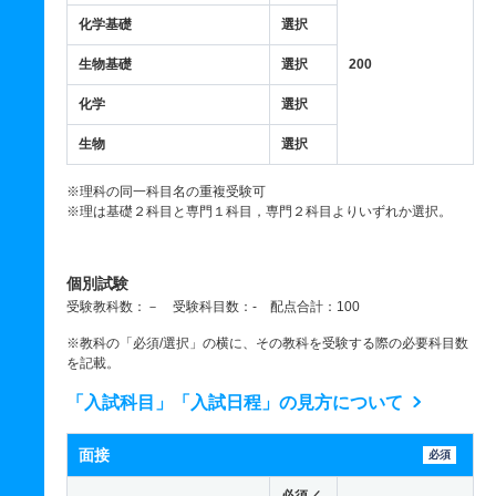
化学基礎
選択
生物基礎
選択
200
化学
選択
生物
選択
※理科の同一科目名の重複受験可
※理は基礎２科目と専門１科目，専門２科目よりいずれか選択。
個別試験
受験教科数：－ 受験科目数：- 配点合計：100
※教科の「必須/選択」の横に、その教科を受験する際の必要科目数
を記載。
「入試科目」「入試日程」の見方について
面接
必須