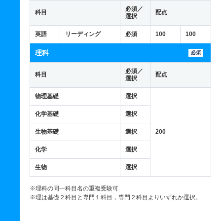
必須／
科目
配点
選択
英語
リーディング
必須
100
100
理科
必須
必須／
科目
配点
選択
物理基礎
選択
化学基礎
選択
生物基礎
選択
200
化学
選択
生物
選択
※理科の同一科目名の重複受験可
※理は基礎２科目と専門１科目，専門２科目よりいずれか選択。