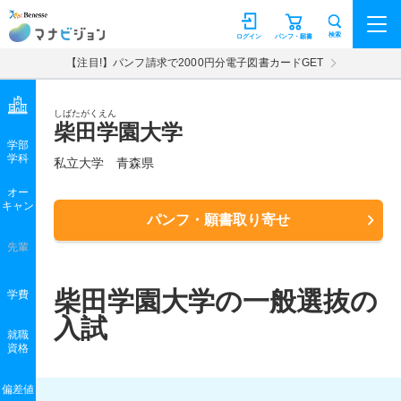
マナビジョン
検索
ログイン
パンフ・願書
【注目!】パンフ請求で2000円分電子図書カードGET
しばたがくえん
柴田学園大学
学部
学科
私立大学
青森県
オー
キャン
パンフ・願書取り寄せ
先輩
柴田学園大学の一般選抜の
学費
入試
就職
資格
偏差値