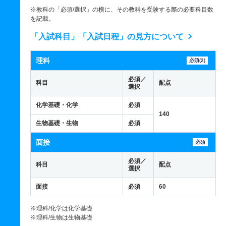
※教科の「必須/選択」の横に、その教科を受験する際の必要科目数
を記載。
「入試科目」「入試日程」の見方について
理科
必須(2)
必須／
科目
配点
選択
化学基礎・化学
必須
140
生物基礎・生物
必須
面接
必須
必須／
科目
配点
選択
面接
必須
60
※理科/化学は化学基礎
※理科/生物は生物基礎