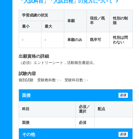
「入試科目」「入試日程」の見方について
学習成績の状況
現役／既
性別の制
単願
卒
限
最小
最大
性別は問
-
-
単願のみ
既卒可
わない
出願資格の詳細
（必須）エントリーシート，活動報告書提出。
試験内容
個別試験 受験教科数：- 受験科目数：-
面接
必須
必須／
科目
配点
選択
面接
必須
その他
必須