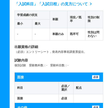
「入試科目」「入試日程」の見方について
学習成績の状況
現役／既
性別の制
単願
卒
限
最小
最大
性別は問
-
-
単願のみ
既卒可
わない
出願資格の詳細
（必須）エントリーシート，発表内容事前調査票提出。
試験内容
個別試験 受験教科数：- 受験科目数：-
面接
必須
必須／
科目
配点
選択
面接
必須
その他
必須