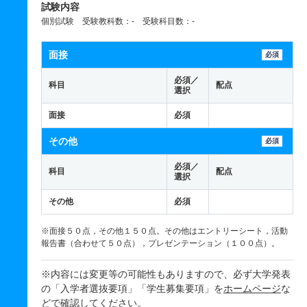
試験内容
個別試験 受験教科数：- 受験科目数：-
面接
必須
必須／
科目
配点
選択
面接
必須
その他
必須
必須／
科目
配点
選択
その他
必須
※面接５０点，その他１５０点。その他はエントリーシート，活動
報告書（合わせて５０点），プレゼンテーション（１００点）。
※内容には変更等の可能性もありますので、必ず大学発表
の「入学者選抜要項」「学生募集要項」を
ホームページ
な
どで確認してください。