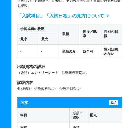
※教科の「必須/選択」の横に、その教科を受験する際の必要科目数
を記載。
「入試科目」「入試日程」の見方について
学習成績の状況
現役／既
性別の制
単願
卒
限
最小
最大
性別は問
-
-
単願のみ
既卒可
わない
出願資格の詳細
（必須）エントリーシート，活動報告書提出。
試験内容
個別試験 受験教科数：- 受験科目数：-
面接
必須
必須／
科目
配点
選択
面接
必須