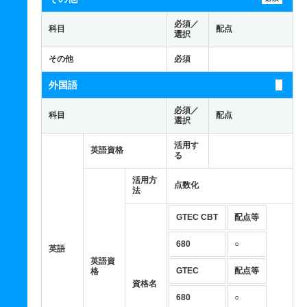
必須／
科目
配点
選択
その他
必須
外国語
必須／
科目
配点
選択
活用す
英語資格
る
活用方
点数化
法
GTEC CBT
配点等
680
○
英語
英語資
GTEC
配点等
格
資格名
680
○