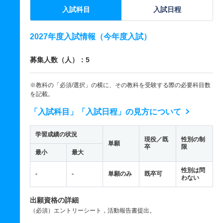
入試科目
入試日程
2027年度入試情報（今年度入試）
募集人数（人）：5
※教科の「必須/選択」の横に、その教科を受験する際の必要科目数
を記載。
「入試科目」「入試日程」の見方について
学習成績の状況
現役／既
性別の制
単願
卒
限
最小
最大
性別は問
-
-
単願のみ
既卒可
わない
出願資格の詳細
（必須）エントリーシート，活動報告書提出。