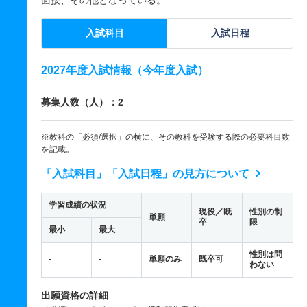
面接、その他となっている。
入試科目
入試日程
2027年度入試情報（今年度入試）
募集人数（人）：2
※教科の「必須/選択」の横に、その教科を受験する際の必要科目数
を記載。
「入試科目」「入試日程」の見方について
学習成績の状況
現役／既
性別の制
単願
卒
限
最小
最大
性別は問
-
-
単願のみ
既卒可
わない
出願資格の詳細