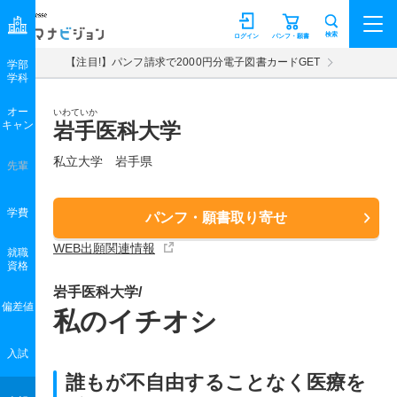
マナビジョン
検索
ログイン
パンフ・願書
【注目!】パンフ請求で2000円分電子図書カードGET
学部
学科
オー
いわていか
キャン
岩手医科大学
私立大学 岩手県
先輩
学費
パンフ・願書取り寄せ
WEB出願関連情報
就職
資格
岩手医科大学/
偏差値
私のイチオシ
入試
誰もが不自由することなく医療を