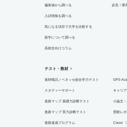
偏差値から調べる
必見！業
入試情報を調べる
気になる項目で大学を比較する
留学について調べる
高校生向けコラム
テスト・教材
進研模試／ベネッセ総合学力テスト
GPS-Ac
スタディーサポート
キャリア
進路マップ 基礎力診断テスト
小論文・
進路マップ 実力診断テスト
受験レポ
進路達成プログラム
Classi