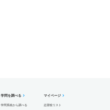
学問を調べる
マイページ
学問系統から調べる
志望校リスト