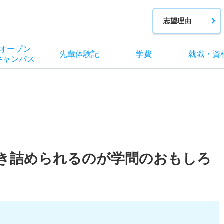
志望理由
オー
プン
先輩
体験記
学費
就職
・
資
キャン
パス
き詰められるのが学問のおもしろ