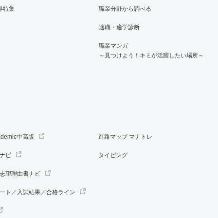
界特集
職業分野から調べる
適職・適学診断
職業マンガ
～見つけよう！キミが活躍したい場所～
ademic中高版
進路マップ マナトレ
ナビ
タイピング
志望理由書ナビ
ート／入試結果／合格ライン