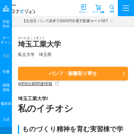
マナビジョン
検索
ログイン
パンフ・願書
【注目!】パンフ請求で2000円分電子図書カードGET
学部
学科
オー
さいたまこうぎょう
キャン
埼玉工業大学
私立大学 埼玉県
先輩
学費
パンフ・願書取り寄せ
WEB出願関連情報
就職
資格
埼玉工業大学/
偏差値
私のイチオシ
入試
ものづくり精神を育む実習棟で学