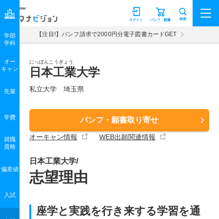
マナビジョン
検索
ログイン
パンフ・願書
【注目!】パンフ請求で2000円分電子図書カードGET
学部
学科
オー
にっぽんこうぎょう
キャン
日本工業大学
私立大学 埼玉県
先輩
学費
パンフ・願書取り寄せ
オーキャン情報
WEB出願関連情報
就職
資格
日本工業大学/
偏差値
志望理由
入試
座学と実践を行き来する学習を通