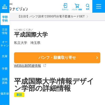
マナビジョン
検索
ログイン
パンフ・願書
【注目!】パンフ請求で2000円分電子図書カードGET
学部
学科
注目
へいせいこくさい
情報
平成国際大学
オー
私立大学 埼玉県
キャン
先輩
パンフ・願書取り寄せ
WEB出願関連情報
学費
平成国際大学/情報デザイ
就職
資格
ン学部の詳細情報
偏差値
新設