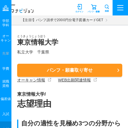
マナビジョン
検索
ログイン
パンフ・願書
【注目!】パンフ請求で2000円分電子図書カードGET
学部
学科
オー
とうきょうじょうほう
キャン
東京情報大学
私立大学 千葉県
先輩
学費
パンフ・願書取り寄せ
オーキャン情報
WEB出願関連情報
就職
資格
東京情報大学/
偏差値
志望理由
入試
自分の適性を見極め3つの分野から