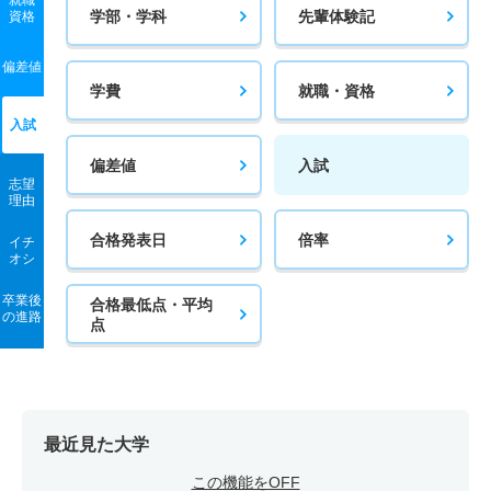
就職
学部・学科
先輩体験記
資格
偏差値
学費
就職・資格
入試
偏差値
入試
志望
理由
合格発表日
倍率
イチ
オシ
卒業後
合格最低点・平均
の進路
点
最近見た大学
この機能をOFF