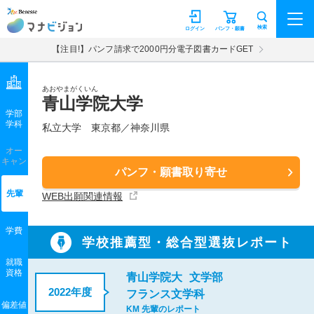
マナビジョン
検索
ログイン
パンフ・願書
【注目!】パンフ請求で2000円分電子図書カードGET
あおやまがくいん
青山学院大学
学部
学科
私立大学
東京都／神奈川県
オー
キャン
パンフ・願書取り寄せ
先輩
WEB出願関連情報
学費
学校推薦型・総合型選抜レポート
就職
資格
青山学院大
文学部
2022年度
フランス文学科
偏差値
KM 先輩のレポート