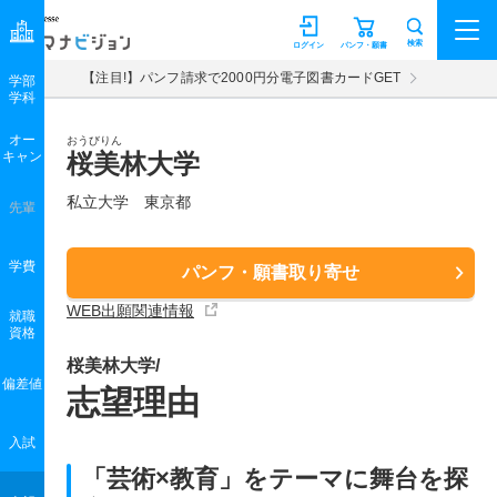
マナビジョン
検索
ログイン
パンフ・願書
【注目!】パンフ請求で2000円分電子図書カードGET
学部
学科
オー
おうびりん
キャン
桜美林大学
私立大学 東京都
先輩
学費
パンフ・願書取り寄せ
WEB出願関連情報
就職
資格
桜美林大学/
偏差値
志望理由
入試
「芸術×教育」をテーマに舞台を探