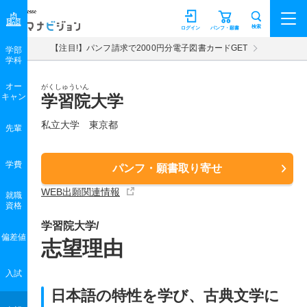
マナビジョン
検索
ログイン
パンフ・願書
【注目!】パンフ請求で2000円分電子図書カードGET
学部
学科
オー
がくしゅういん
キャン
学習院大学
私立大学 東京都
先輩
学費
パンフ・願書取り寄せ
WEB出願関連情報
就職
資格
学習院大学/
偏差値
志望理由
入試
日本語の特性を学び、古典文学に