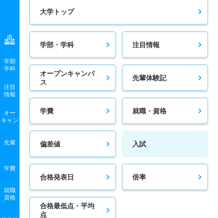
大学トップ
学部・学科
注目情報
学部
学科
オープンキャンパ
先輩体験記
ス
注目
情報
学費
就職・資格
オー
キャン
先輩
偏差値
入試
学費
合格発表日
倍率
就職
資格
合格最低点・平均
点