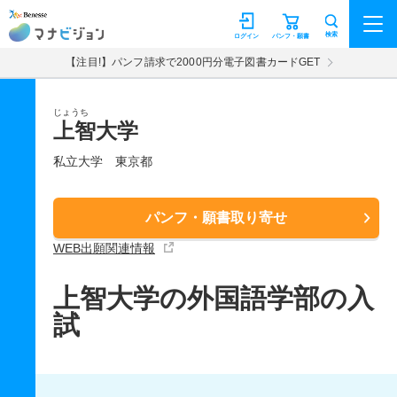
マナビジョン
検索
ログイン
パンフ・願書
【注目!】パンフ請求で2000円分電子図書カードGET
じょうち
上智大学
私立大学
東京都
パンフ・願書取り寄せ
WEB出願関連情報
上智大学の外国語学部の入
試