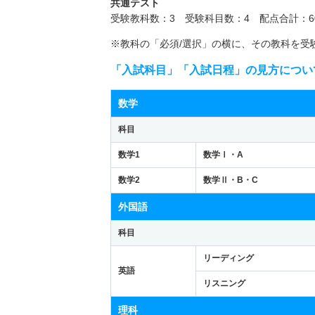
共通テスト
受験教科数：3 受験科目数：4 配点合計：6
※教科の「必須/選択」の横に、その教科を受
「入試科目」「入試日程」の見方につい
数学
科目
数学1
数学Ⅰ・A
数学2
数学Ⅱ・B・C
外国語
科目
リーディング
英語
リスニング
理科