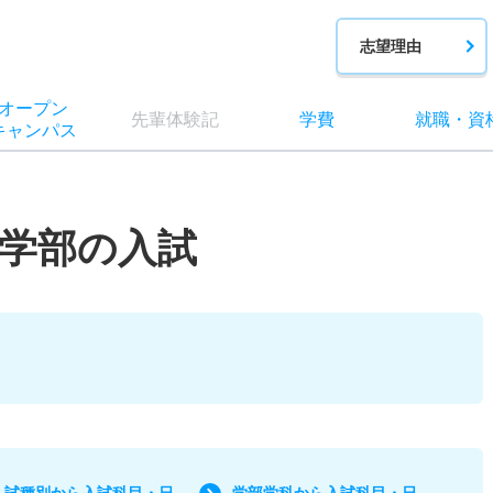
志望理由
オー
プン
先輩
体験記
学費
就職
・
資
キャン
パス
学部の入試
入試種別から入試科目・日
学部学科から入試科目・日