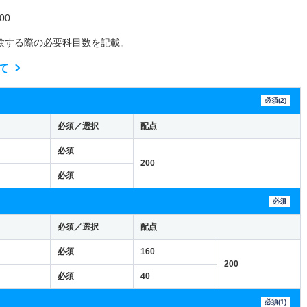
00
験する際の必要科目数を記載。
て
必須(2)
必須／選択
配点
必須
200
必須
必須
必須／選択
配点
必須
160
200
必須
40
必須(1)