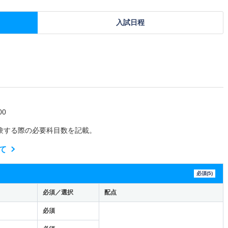
入試日程
0
験する際の必要科目数を記載。
て
必須(5)
必須／選択
配点
必須