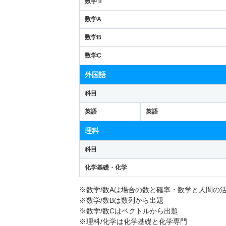
数学Ⅱ
数学A
数学B
数学C
外国語
科目
英語
英語
理科
科目
化学基礎・化学
※数学/数Aは場合の数と確率・数学と人間の
※数学/数Bは数列から出題
※数学/数Cはベクトルから出題
※理科/化学は化学基礎と化学専門