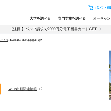
パンフ・願
大学を調べる
専門学校を調べる
オーキャン
【注目!】パンフ請求で2000円分電子図書カードGET
学
の入試
>
昭和薬科大学
の
薬学部の入試
WEB出願関連情報