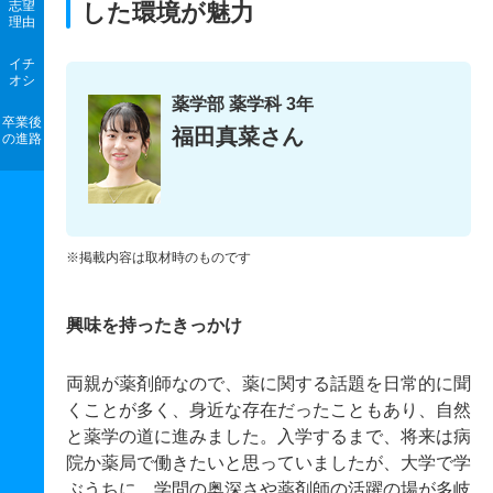
志望
した環境が魅力
理由
イチ
オシ
薬学部 薬学科 3年
卒業後
福田真菜さん
の進路
※掲載内容は取材時のものです
興味を持ったきっかけ
両親が薬剤師なので、薬に関する話題を日常的に聞
くことが多く、身近な存在だったこともあり、自然
と薬学の道に進みました。入学するまで、将来は病
院か薬局で働きたいと思っていましたが、大学で学
ぶうちに、学問の奥深さや薬剤師の活躍の場が多岐