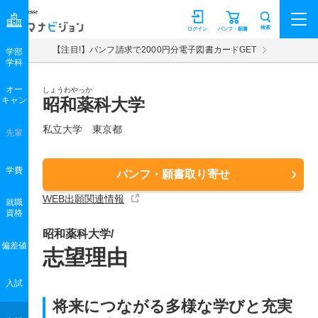
マナビジョン
検索
ログイン
パンフ・願書
【注目!】パンフ請求で2000円分電子図書カードGET
学部
学科
オー
しょうわやっか
キャン
昭和薬科大学
私立大学 東京都
先輩
学費
パンフ・願書取り寄せ
WEB出願関連情報
就職
資格
昭和薬科大学/
偏差値
志望理由
入試
将来につながる多様な学びと充実