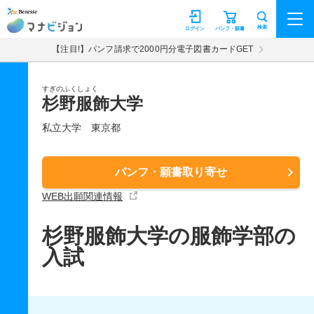
マナビジョン
検索
ログイン
パンフ・願書
【注目!】パンフ請求で2000円分電子図書カードGET
すぎのふくしょく
杉野服飾大学
私立大学
東京都
パンフ・願書取り寄せ
WEB出願関連情報
杉野服飾大学の服飾学部の
入試