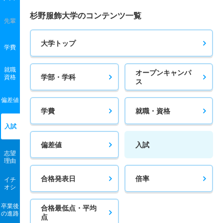
杉野服飾大学のコンテンツ一覧
先輩
大学トップ
学費
就職
オープンキャンパ
学部・学科
資格
ス
偏差値
学費
就職・資格
入試
偏差値
入試
志望
理由
合格発表日
倍率
イチ
オシ
卒業後
合格最低点・平均
の進路
点