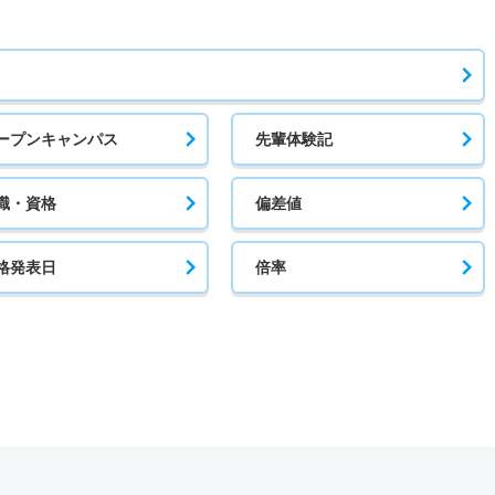
ープンキャンパス
先輩体験記
職・資格
偏差値
格発表日
倍率