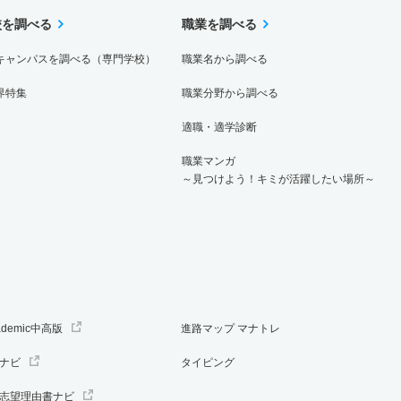
校を調べる
職業を調べる
キャンパスを調べる（専門学校）
職業名から調べる
界特集
職業分野から調べる
適職・適学診断
職業マンガ
～見つけよう！キミが活躍したい場所～
ademic中高版
進路マップ マナトレ
ナビ
タイピング
志望理由書ナビ