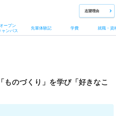
志望理由
オー
プン
先輩
体験記
学費
就職
・
資
キャン
パス
「ものづくり」を学び「好きなこ