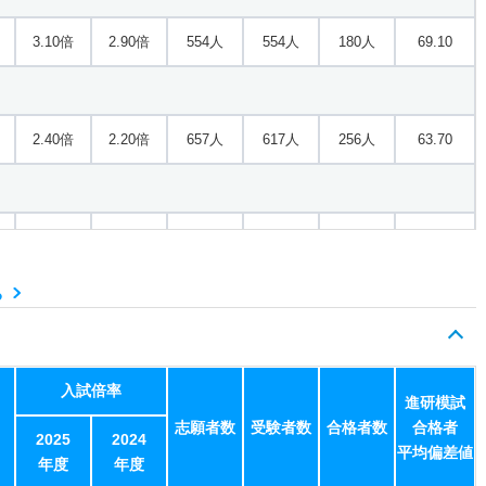
3.10倍
2.90倍
554人
554人
180人
69.10
2.40倍
2.20倍
657人
617人
256人
63.70
2倍
1.80倍
292人
292人
145人
67.40
る
3.10倍
2.40倍
1420人
1339人
428人
67.80
入試倍率
進研模試
志願者数
受験者数
合格者数
合格者
2.30倍
2.20倍
312人
312人
138人
69.90
2025
2024
平均偏差値
年度
年度