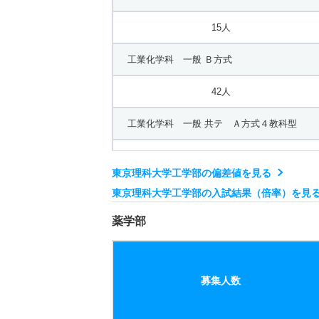
15人
工業化学科 一般 Ｂ方式
42人
工業化学科 一般 共テ Ａ方式４教科型
15人
東京理科大学工学部の偏差値を見る
電気工学科 一般 Ｂ方式
東京理科大学工学部の入試結果（倍率）を見
42人
薬学部
電気工学科 一般 共テ Ａ方式４教科型
募集人数
15人
機械工学科 一般 Ｂ方式