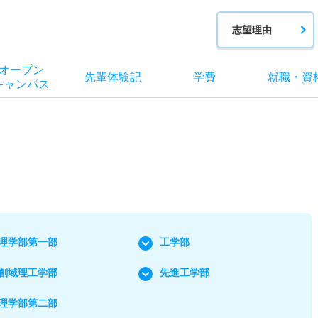
志望理由
オー
プン
先輩
体験記
学費
就職
・
資
キャン
パス
理学部第一部
工学部
創域理工学部
先進工学部
理学部第二部