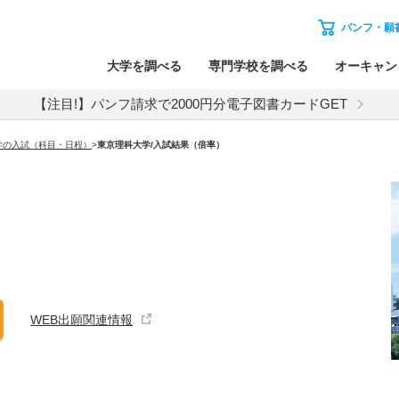
パンフ・願
大学を調べる
専門学校を調べる
オーキャン
【注目!】パンフ請求で2000円分電子図書カードGET
学の入試（科目・日程）
>
東京理科大学
/入試結果（倍率）
WEB出願関連情報