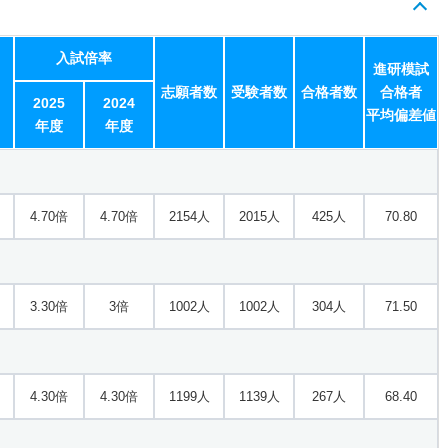
2.50倍
2.70倍
746人
715人
286人
63.80
入試倍率
進研模試
志願者数
受験者数
合格者数
合格者
2.60倍
1.90倍
322人
322人
125人
67.30
2025
2024
平均偏差値
年度
年度
3.50倍
3.50倍
1378人
1311人
373人
68.50
4.70倍
4.70倍
2154人
2015人
425人
70.80
2.10倍
2.20倍
644人
644人
305人
69.70
3.30倍
3倍
1002人
1002人
304人
71.50
4.30倍
4.30倍
1199人
1139人
267人
68.40