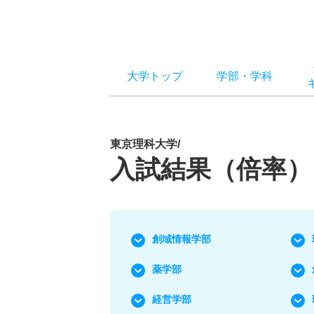
大学トップ
学部
・
学科
東京理科大学/
入試結果（倍率）
創域情報学部
薬学部
経営学部