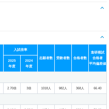
入試倍率
進研模試
志願者数
受験者数
合格者数
合格者
2025
2024
平均偏差値
年度
年度
2.70倍
3倍
1018人
982人
368人
66.40