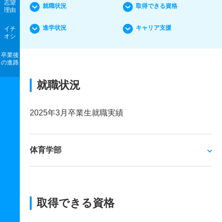
志望
就職状況
取得できる資格
理由
進学状況
キャリア支援
イチ
オシ
卒業後
の進路
就職状況
2025年3月卒業生就職実績
体育学部
取得できる資格