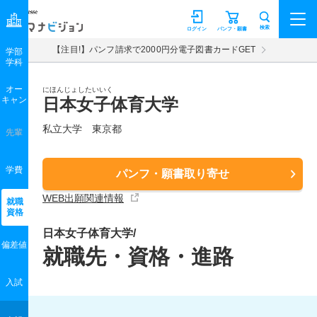
マナビジョン
検索
ログイン
パンフ・願書
【注目!】パンフ請求で2000円分電子図書カードGET
学部
学科
オー
にほんじょしたいいく
キャン
日本女子体育大学
私立大学 東京都
先輩
学費
パンフ・願書取り寄せ
WEB出願関連情報
就職
資格
日本女子体育大学/
偏差値
就職先・資格・進路
入試