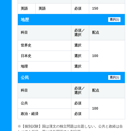
英語
英語
必須
150
地歴
選択(1)
必須／
科目
配点
選択
世界史
選択
日本史
選択
100
地理
選択
公民
選択(1)
必須／
科目
配点
選択
公共
必須
100
政治・経済
必須
※【個別試験】国は漢文の独立問題は出題しない。公共と政経は合