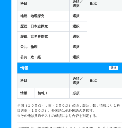
必須／
科目
配点
選択
地総、地理探究
選択
歴総、日本史探究
選択
歴総、世界史探究
選択
公共、倫理
選択
公共、政・経
選択
情報
選択
必須／
科目
配点
選択
情報
情報Ⅰ
必須
※国（１００点），英（２００点）必須，歴公，数，情報より１科
目選択（１００点）。外国語は他外国語の選択可。
※その他は共通テストの成績により合否を判定する。