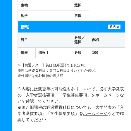
生物
選択
地学
選択
情報
選択(1)
必須／
科目
配点
選択
情報
情報Ⅰ
必須
100
※【共通テスト】英は他外国語でも判定可。
※理は基礎２科目，専門１科目よりいずれか選択。
※外国語は他外国語の選択可
※内容には変更等の可能性もありますので、必ず大学発表
の「入学者選抜要項」「学生募集要項」を
ホームページ
な
どで確認してください。
※また旧課程の経過措置科目についても、大学発表の「入
学者選抜要項」「学生募集要項」を
ホームページ
などで確
認してください。