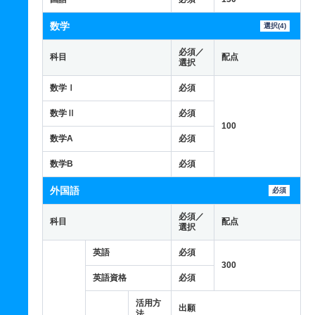
数学
選択(4)
必須／
科目
配点
選択
数学Ⅰ
必須
数学Ⅱ
必須
100
数学A
必須
数学B
必須
外国語
必須
必須／
科目
配点
選択
英語
必須
300
英語資格
必須
活用方
出願
法