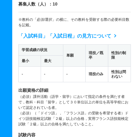
募集人数（人）：10
※教科の「必須/選択」の横に、その教科を受験する際の必要科目数
を記載。
「入試科目」「入試日程」の見方について
学習成績の状況
現役／既
性別の制
単願
卒
限
最小
最大
性別は問
-
-
-
現役のみ
わない
出願資格の詳細
（必須）課外活動（語学・留学）において指定の条件を満たす者
で，教科・科目「留学」として３０単位以上の単位を高等学校にお
いて認定されている者。
（必須）（「ドイツ語」，「フランス語」の受験を希望する者）ド
イツ語技能検定試験「２級」以上の合格，実用フランス語技能検定
試験「２級」以上の合格を満たしていること。
試験内容