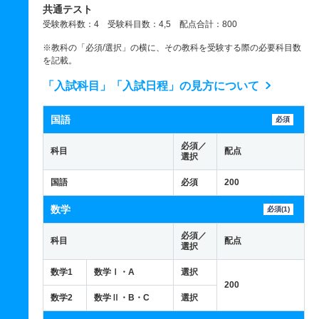
共通テスト
受験教科数：4 受験科目数：4,5 配点合計：800
※教科の「必須/選択」の横に、その教科を受験する際の必要科目数
を記載。
「入試科目」「入試日程」の見方について
国語
必須
必須／
科目
配点
選択
国語
必須
200
数学
必須(1)
必須／
科目
配点
選択
数学1
数学Ⅰ・A
選択
200
数学2
数学Ⅱ・B・C
選択