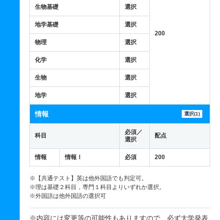
生物基礎
選択
地学基礎
選択
200
物理
選択
化学
選択
生物
選択
地学
選択
情報
選択(1)
必須／
科目
配点
選択
情報
情報Ⅰ
必須
200
※【共通テスト】英は他外国語でも判定可。
※理は基礎２科目，専門１科目よりいずれか選択。
※外国語は他外国語の選択可
※内容には変更等の可能性もありますので、必ず大学発表