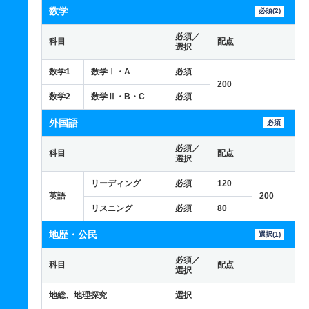
数学
必須(2)
必須／
科目
配点
選択
数学1
数学Ⅰ・A
必須
200
数学2
数学Ⅱ・B・C
必須
外国語
必須
必須／
科目
配点
選択
リーディング
必須
120
英語
200
リスニング
必須
80
地歴・公民
選択(1)
必須／
科目
配点
選択
地総、地理探究
選択