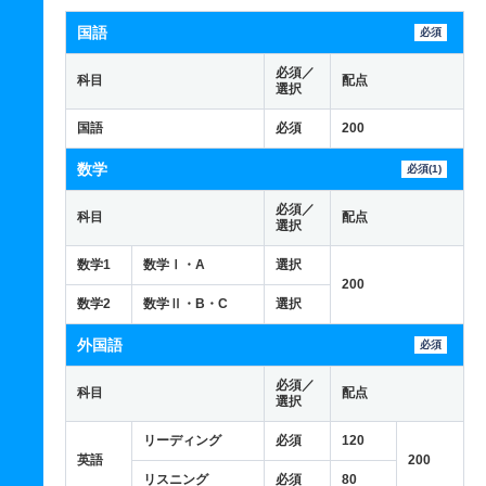
国語
必須
必須／
科目
配点
選択
国語
必須
200
数学
必須(1)
必須／
科目
配点
選択
数学1
数学Ⅰ・A
選択
200
数学2
数学Ⅱ・B・C
選択
外国語
必須
必須／
科目
配点
選択
リーディング
必須
120
英語
200
リスニング
必須
80