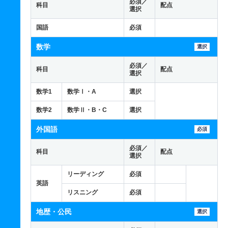
必須／
科目
配点
選択
国語
必須
数学
選択
必須／
科目
配点
選択
数学1
数学Ⅰ・A
選択
数学2
数学Ⅱ・B・C
選択
外国語
必須
必須／
科目
配点
選択
リーディング
必須
英語
リスニング
必須
地歴・公民
選択