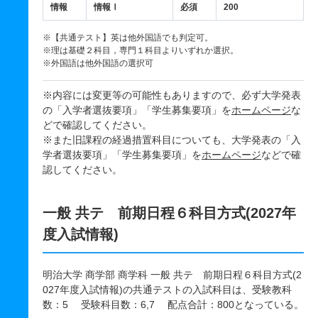
情報
情報Ⅰ
必須
200
※【共通テスト】英は他外国語でも判定可。
※理は基礎２科目，専門１科目よりいずれか選択。
※外国語は他外国語の選択可
※内容には変更等の可能性もありますので、必ず大学発表
の「入学者選抜要項」「学生募集要項」を
ホームページ
な
どで確認してください。
※また旧課程の経過措置科目についても、大学発表の「入
学者選抜要項」「学生募集要項」を
ホームページ
などで確
認してください。
一般 共テ 前期日程６科目方式(2027年
度入試情報)
明治大学 商学部 商学科 一般 共テ 前期日程６科目方式(2
027年度入試情報)の共通テストの入試科目は、受験教科
数：5 受験科目数：6,7 配点合計：800となっている。