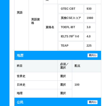
GTEC CBT
930
英語
英検CSEスコア
1980
英語資
格
資格名
TOEFL iBT
3.0
IELTS ｱｶﾃﾞﾐｯｸ
4.0
TEAP
225
地歴
選択(1)
必須／
科目
配点
選択
世界史
選択
日本史
選択
100
地理
選択
公民
選択(1)