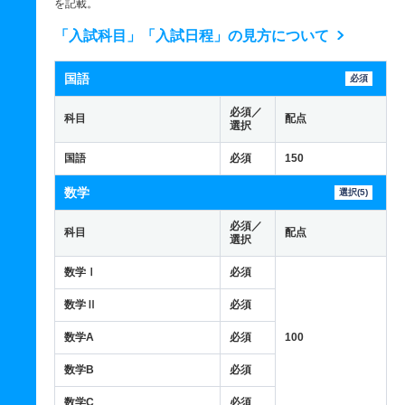
を記載。
「入試科目」「入試日程」の見方について
国語
必須
必須／
科目
配点
選択
国語
必須
150
数学
選択(5)
必須／
科目
配点
選択
数学Ⅰ
必須
数学Ⅱ
必須
数学A
必須
100
数学B
必須
数学C
必須