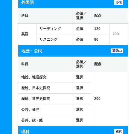
外国語
必須
必須／
科目
配点
選択
リーディング
必須
120
英語
200
リスニング
必須
80
地歴・公民
選択(1)
必須／
科目
配点
選択
地総、地理探究
選択
歴総、日本史探究
選択
歴総、世界史探究
選択
200
公共、倫理
選択
公共、政・経
選択
理科
選択