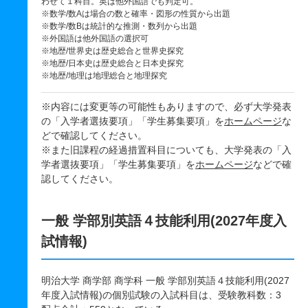
わせて１科目。英は他外国語でも判定可。
※数学/数Aは場合の数と確率・図形の性質から出題
※数学/数Bは統計的な推測・数列から出題
※外国語は他外国語の選択可
※地歴/世界史は歴史総合と世界史探究
※地歴/日本史は歴史総合と日本史探究
※地歴/地理は地理総合と地理探究
※内容には変更等の可能性もありますので、必ず大学発表
の「入学者選抜要項」「学生募集要項」を
ホームページ
な
どで確認してください。
※また旧課程の経過措置科目についても、大学発表の「入
学者選抜要項」「学生募集要項」を
ホームページ
などで確
認してください。
一般 学部別英語４技能利用(2027年度入
試情報)
明治大学 商学部 商学科 一般 学部別英語４技能利用(2027
年度入試情報)の個別試験の入試科目は、受験教科数：3