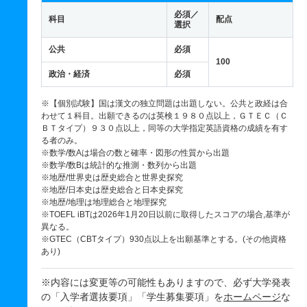
必須／
科目
配点
選択
公共
必須
100
政治・経済
必須
※【個別試験】国は漢文の独立問題は出題しない。公共と政経は合
わせて１科目。出願できるのは英検１９８０点以上，ＧＴＥＣ（Ｃ
ＢＴタイプ）９３０点以上，同等の大学指定英語資格の成績を有す
る者のみ。
※数学/数Aは場合の数と確率・図形の性質から出題
※数学/数Bは統計的な推測・数列から出題
※地歴/世界史は歴史総合と世界史探究
※地歴/日本史は歴史総合と日本史探究
※地歴/地理は地理総合と地理探究
※TOEFL iBTは2026年1月20日以前に取得したスコアの場合,基準が
異なる。
※GTEC（CBTタイプ）930点以上を出願基準とする。(その他資格
あり)
※内容には変更等の可能性もありますので、必ず大学発表
の「入学者選抜要項」「学生募集要項」を
ホームページ
な