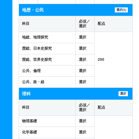
地歴・公民
選択(1)
必須／
科目
配点
選択
地総、地理探究
選択
歴総、日本史探究
選択
歴総、世界史探究
選択
200
公共、倫理
選択
公共、政・経
選択
理科
選択
必須／
科目
配点
選択
物理基礎
選択
化学基礎
選択