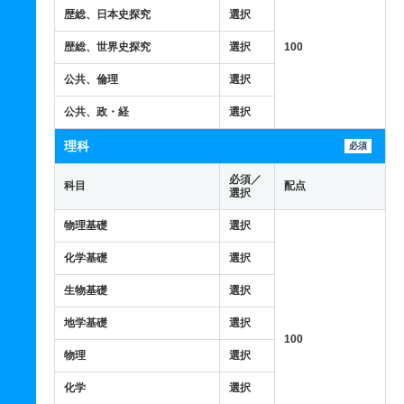
歴総、日本史探究
選択
歴総、世界史探究
選択
100
公共、倫理
選択
公共、政・経
選択
理科
必須
必須／
科目
配点
選択
物理基礎
選択
化学基礎
選択
生物基礎
選択
地学基礎
選択
100
物理
選択
化学
選択