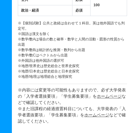
100
政治・経済
必須
※【個別試験】公共と政経は合わせて１科目。英は他外国語でも判
定可。
※国語は漢文を除く
※数学/数Aは場合の数と確率・数学と人間の活動・図形の性質から
出題
※数学/数Bは統計的な推測・数列から出題
※数学/数Cはベクトルから出題
※外国語は他外国語の選択可
※地歴/世界史は歴史総合と世界史探究
※地歴/日本史は歴史総合と日本史探究
※地歴/地理は地理総合と地理探究
※内容には変更等の可能性もありますので、必ず大学発表
の「入学者選抜要項」「学生募集要項」を
ホームページ
な
どで確認してください。
※また旧課程の経過措置科目についても、大学発表の「入
学者選抜要項」「学生募集要項」を
ホームページ
などで確
認してください。