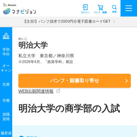
マナビジョン
検索
ログイン
パンフ・願書
【注目!】パンフ請求で2000円分電子図書カードGET
めいじ
明治大学
学部
学科
私立大学
東京都／神奈川県
※2026年4月、「政策学科」新設
オー
キャン
パンフ・願書取り寄せ
先輩
WEB出願関連情報
学費
明治大学の商学部の入試
就職
資格
偏差値