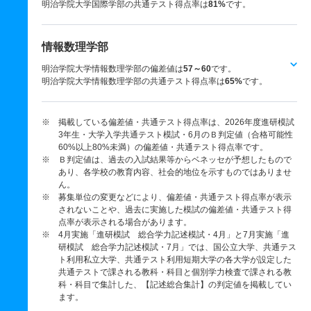
明治学院大学国際学部の共通テスト得点率は
81%
です。
情報数理学部
明治学院大学情報数理学部の偏差値は
57～60
です。
明治学院大学情報数理学部の共通テスト得点率は
65%
です。
※ 掲載している偏差値・共通テスト得点率は、2026年度進研模試
3年生・大学入学共通テスト模試・6月のＢ判定値（合格可能性
60%以上80%未満）の偏差値・共通テスト得点率です。
※ Ｂ判定値は、過去の入試結果等からベネッセが予想したもので
あり、各学校の教育内容、社会的地位を示すものではありませ
ん。
※ 募集単位の変更などにより、偏差値・共通テスト得点率が表示
されないことや、過去に実施した模試の偏差値・共通テスト得
点率が表示される場合があります。
※ 4月実施「進研模試 総合学力記述模試・4月」と7月実施「進
研模試 総合学力記述模試・7月」では、国公立大学、共通テス
ト利用私立大学、共通テスト利用短期大学の各大学が設定した
共通テストで課される教科・科目と個別学力検査で課される教
科・科目で集計した、【記述総合集計】の判定値を掲載してい
ます。