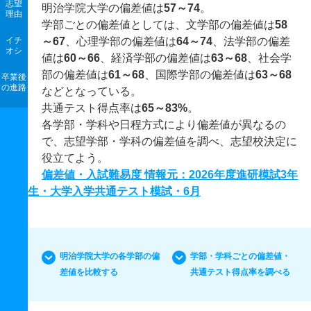
志望
明治学院大学の偏差値は
57～74
。
理由
学部ごとの偏差値としては、文学部の偏差値は
58
イチ
～67
、心理学部の偏差値は
64～74
、法学部の偏差
オシ
値は
60～66
、経済学部の偏差値は
63～68
、社会学
部の偏差値は
61～68
、国際学部の偏差値は
63～68
卒業後
の進路
などとなっている。
共通テスト得点率は
65～83%
。
各学部・学科や日程方式により偏差値が異なるの
で、志望学部・学科の偏差値を調べ、志望校決定に
役立てよう。
偏差値・入試難易度 情報元：2026年度進研模試3年
生・大学入学共通テスト模試・6月
明治学院大学の各学部の偏
学部・学科ごとの偏差値・
差値を比較する
共通テスト得点率を調べる