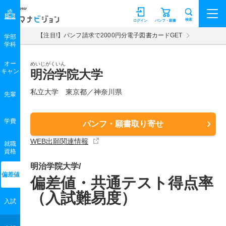
マナビジョン
検索
ログイン
パンフ・願書
【注目!】パンフ請求で2000円分電子図書カードGET
学部
学科
オー
めいじがくいん
キャン
明治学院大学
私立大学 東京都／神奈川県
先輩
学費
パンフ・願書取り寄せ
WEB出願関連情報
就職
資格
明治学院大学/
偏差値
偏差値・共通テスト得点率
（入試難易度）
入試