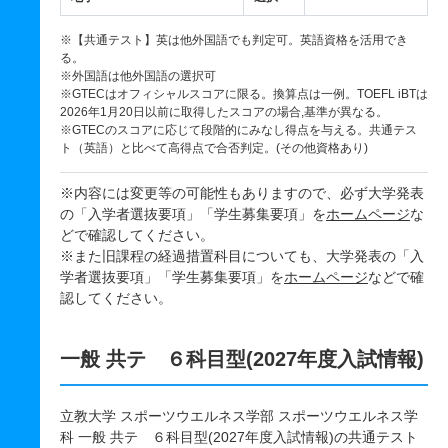
※【共通テスト】英は他外国語でも判定可。英語資格を活用でき
る。
※外国語は他外国語の選択可
※GTECはオフィシャルスコアに限る。換算点は一例。TOEFL iBTは
2026年1月20日以前に取得したスコアの場合,基準が異なる。
※GTECのスコアに応じて段階的にみなし得点を与える。共通テス
ト（英語）と比べて高得点で合否判定。(その他資格あり)
※内容には変更等の可能性もありますので、必ず大学発表
の「入学者選抜要項」「学生募集要項」を
ホームページ
な
どで確認してください。
※また旧課程の経過措置科目についても、大学発表の「入
学者選抜要項」「学生募集要項」を
ホームページ
などで確
認してください。
一般 共テ ６科目型(2027年度入試情報)
立教大学 スポーツウエルネス学部 スポーツウエルネス学
科 一般 共テ ６科目型(2027年度入試情報)の共通テスト