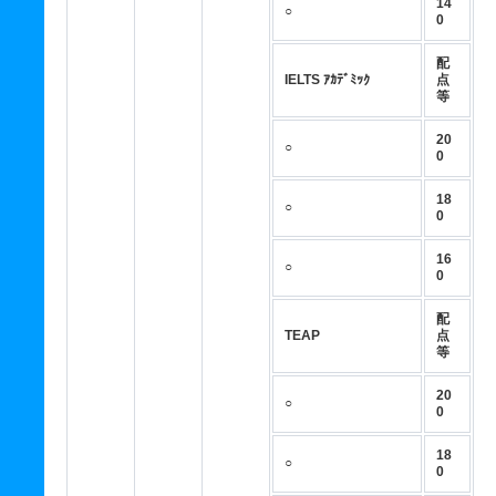
14
○
0
配
IELTS ｱｶﾃﾞﾐｯｸ
点
等
20
○
0
18
○
0
16
○
0
配
TEAP
点
等
20
○
0
18
○
0