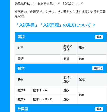
受験教科数：3 受験科目数：3,4 配点合計：350
※教科の「必須/選択」の横に、その教科を受験する際の必要科目数
を記載。
「入試科目」「入試日程」の見方について
国語
必須
必須／
科目
配点
選択
国語
必須
100
数学
選択(1)
必須／
科目
配点
選択
数学1
数学Ⅰ・A
選択
100
数学2
数学Ⅱ・B・C
選択
外国語
必須