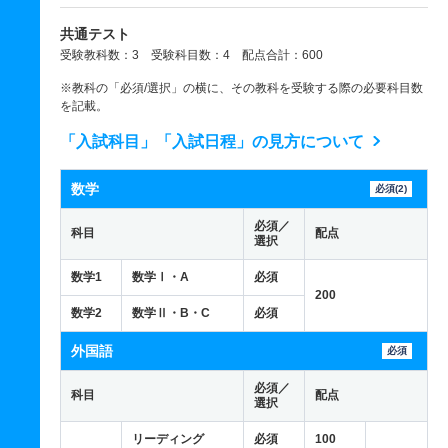
共通テスト
受験教科数：3 受験科目数：4 配点合計：600
※教科の「必須/選択」の横に、その教科を受験する際の必要科目数
を記載。
「入試科目」「入試日程」の見方について
数学
必須(2)
必須／
科目
配点
選択
数学1
数学Ⅰ・A
必須
200
数学2
数学Ⅱ・B・C
必須
外国語
必須
必須／
科目
配点
選択
リーディング
必須
100