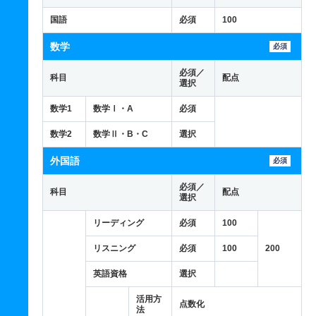
国語
必須
100
数学
必須
必須／
科目
配点
選択
数学1
数学Ⅰ・A
必須
数学2
数学Ⅱ・B・C
選択
外国語
必須
必須／
科目
配点
選択
リーディング
必須
100
リスニング
必須
100
200
英語資格
選択
活用方
点数化
法