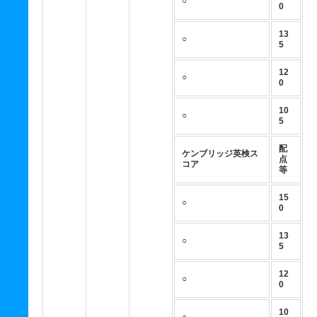
○
0
13
○
5
12
○
0
10
○
5
配
ケンブリッジ英検ス
点
コア
等
15
○
0
13
○
5
12
○
0
10