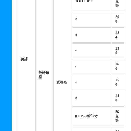
TOEFL iBT
点
等
20
○
0
18
○
4
18
○
0
英語
16
○
0
英語資
格
15
資格名
○
0
14
○
0
配
IELTS ｱｶﾃﾞﾐｯｸ
点
等