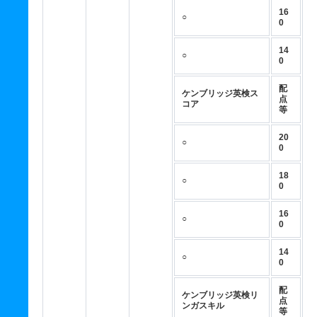
16
○
0
14
○
0
配
ケンブリッジ英検ス
点
コア
等
20
○
0
18
○
0
16
○
0
14
○
0
配
ケンブリッジ英検リ
点
ンガスキル
等