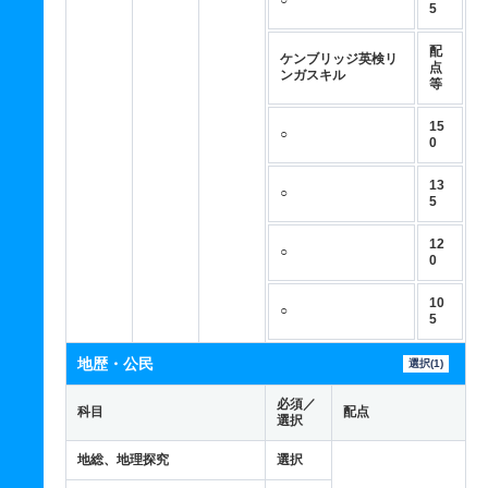
○
5
配
ケンブリッジ英検リ
点
ンガスキル
等
15
○
0
13
○
5
12
○
0
10
○
5
地歴・公民
選択(1)
必須／
科目
配点
選択
地総、地理探究
選択