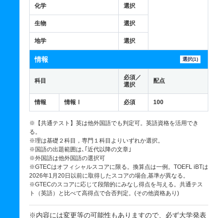
化学
選択
生物
選択
地学
選択
情報
選択(1)
必須／
科目
配点
選択
情報
情報Ⅰ
必須
100
※【共通テスト】英は他外国語でも判定可。英語資格を活用でき
る。
※理は基礎２科目，専門１科目よりいずれか選択。
※国語の出題範囲は､｢近代以降の文章｣
※外国語は他外国語の選択可
※GTECはオフィシャルスコアに限る。換算点は一例。TOEFL iBTは
2026年1月20日以前に取得したスコアの場合,基準が異なる。
※GTECのスコアに応じて段階的にみなし得点を与える。共通テス
ト（英語）と比べて高得点で合否判定。(その他資格あり)
※内容には変更等の可能性もありますので、必ず大学発表