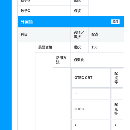
数学B
必須
数学C
必須
外国語
必須
必須／
科目
配点
選択
英語資格
選択
150
活用方
点数化
法
配
GTEC CBT
点
等
○
○
配
GTEC
点
等
○
○