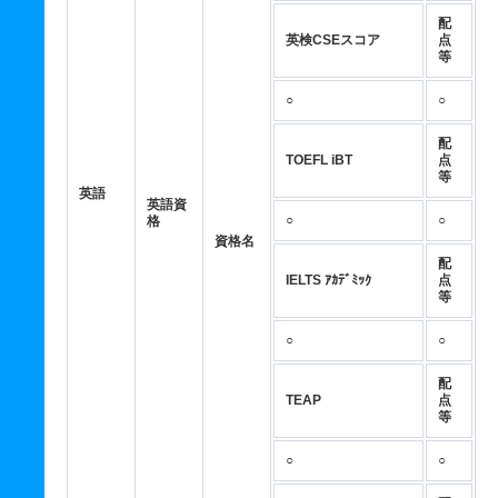
配
英検CSEスコア
点
等
○
○
配
TOEFL iBT
点
等
英語
英語資
○
○
格
資格名
配
IELTS ｱｶﾃﾞﾐｯｸ
点
等
○
○
配
TEAP
点
等
○
○