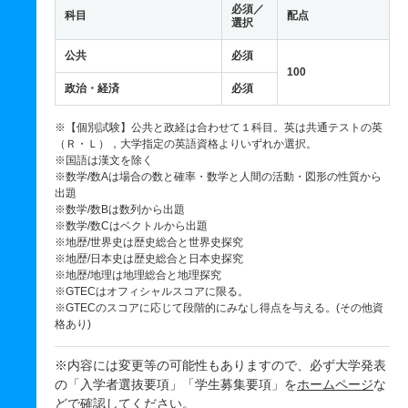
必須／
科目
配点
選択
公共
必須
100
政治・経済
必須
※【個別試験】公共と政経は合わせて１科目。英は共通テストの英
（Ｒ・Ｌ），大学指定の英語資格よりいずれか選択。
※国語は漢文を除く
※数学/数Aは場合の数と確率・数学と人間の活動・図形の性質から
出題
※数学/数Bは数列から出題
※数学/数Cはベクトルから出題
※地歴/世界史は歴史総合と世界史探究
※地歴/日本史は歴史総合と日本史探究
※地歴/地理は地理総合と地理探究
※GTECはオフィシャルスコアに限る。
※GTECのスコアに応じて段階的にみなし得点を与える。(その他資
格あり)
※内容には変更等の可能性もありますので、必ず大学発表
の「入学者選抜要項」「学生募集要項」を
ホームページ
な
どで確認してください。