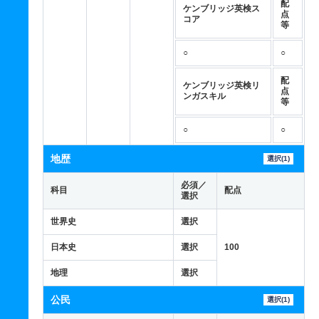
配
ケンブリッジ英検ス
点
コア
等
○
○
配
ケンブリッジ英検リ
点
ンガスキル
等
○
○
地歴
選択(1)
必須／
科目
配点
選択
世界史
選択
日本史
選択
100
地理
選択
公民
選択(1)