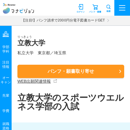
マナビジョン
検索
ログイン
パンフ・願書
【注目!】パンフ請求で2000円分電子図書カードGET
りっきょう
立教大学
学部
学科
私立大学
東京都／埼玉県
注目
情報
パンフ・願書取り寄せ
オー
WEB出願関連情報
キャン
立教大学のスポーツウエル
先輩
ネス学部の入試
学費
就職
資格