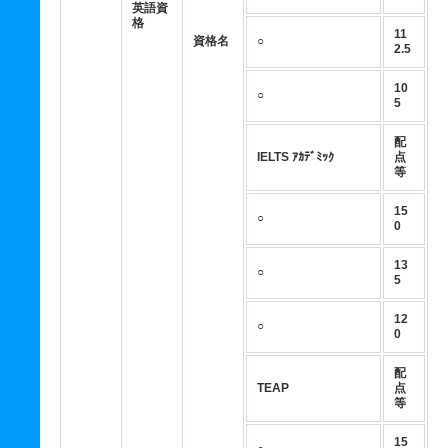
英語資
格
11
資格名
○
2.5
10
○
5
配
IELTS ｱｶﾃﾞﾐｯｸ
点
等
15
○
0
13
○
5
12
○
0
配
TEAP
点
等
15