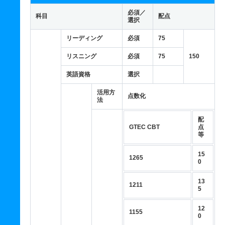
必須／
科目
配点
選択
リーディング
必須
75
リスニング
必須
75
150
英語資格
選択
活用方
点数化
法
配
GTEC CBT
点
等
15
1265
0
13
1211
5
12
1155
0