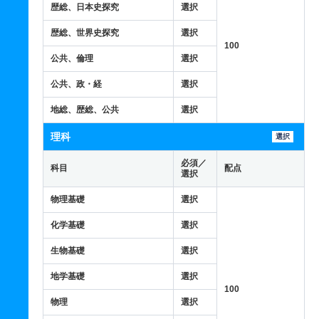
歴総、日本史探究
選択
歴総、世界史探究
選択
100
公共、倫理
選択
公共、政・経
選択
地総、歴総、公共
選択
理科
選択
必須／
科目
配点
選択
物理基礎
選択
化学基礎
選択
生物基礎
選択
地学基礎
選択
100
物理
選択