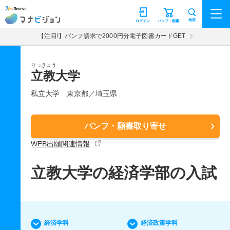
マナビジョン
検索
ログイン
パンフ・願書
【注目!】パンフ請求で2000円分電子図書カードGET
りっきょう
立教大学
私立大学
東京都／埼玉県
パンフ・願書取り寄せ
WEB出願関連情報
立教大学の経済学部の入試
経済学科
経済政策学科