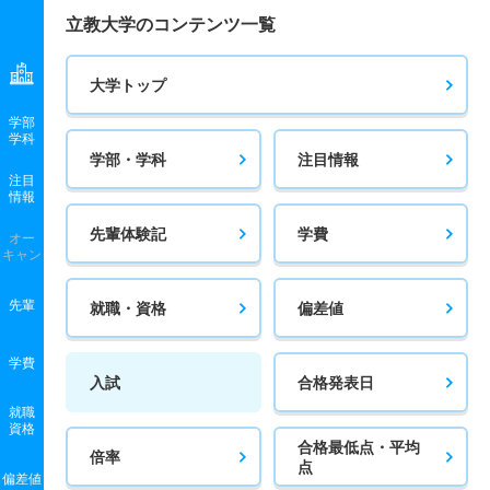
立教大学のコンテンツ一覧
大学トップ
学部
学科
学部・学科
注目情報
注目
情報
先輩体験記
学費
オー
キャン
先輩
就職・資格
偏差値
学費
入試
合格発表日
就職
資格
合格最低点・平均
倍率
点
偏差値