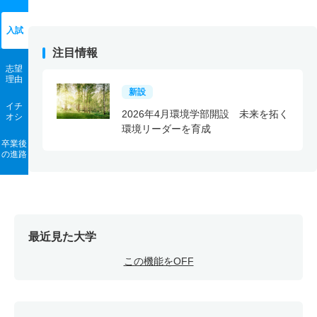
入試
注目情報
志望
理由
新設
イチ
2026年4月環境学部開設 未来を拓く
オシ
環境リーダーを育成
卒業後
の進路
最近見た大学
この機能をOFF