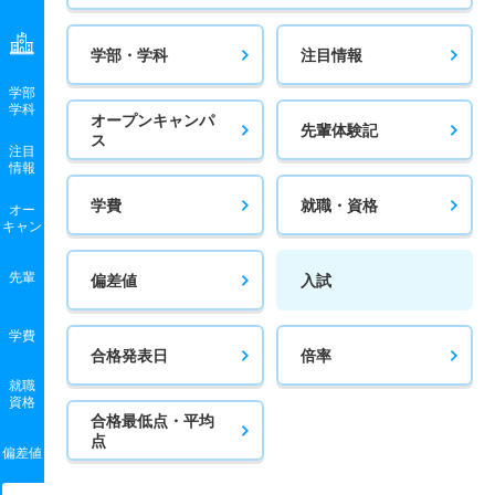
学部・学科
注目情報
学部
学科
オープンキャンパ
先輩体験記
ス
注目
情報
学費
就職・資格
オー
キャン
先輩
偏差値
入試
学費
合格発表日
倍率
就職
資格
合格最低点・平均
点
偏差値