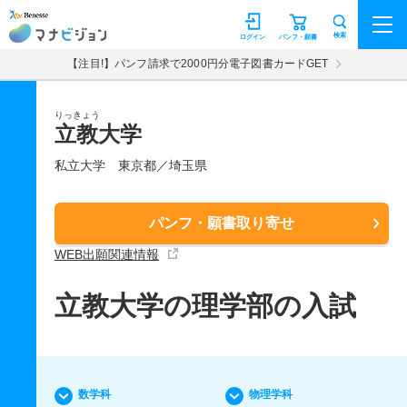
マナビジョン
検索
ログイン
パンフ・願書
【注目!】パンフ請求で2000円分電子図書カードGET
りっきょう
立教大学
私立大学
東京都／埼玉県
パンフ・願書取り寄せ
WEB出願関連情報
立教大学の理学部の入試
数学科
物理学科