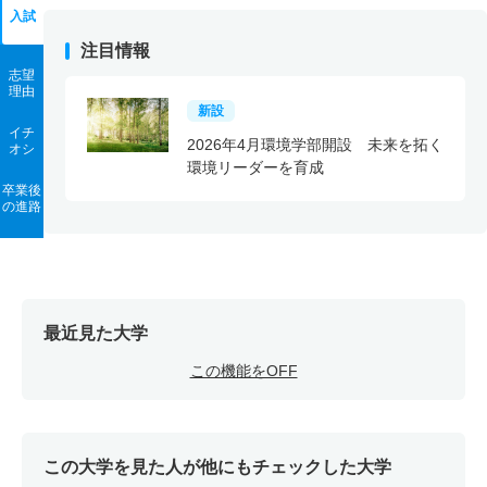
入試
注目情報
志望
理由
新設
イチ
2026年4月環境学部開設 未来を拓く
オシ
環境リーダーを育成
卒業後
の進路
最近見た大学
この機能をOFF
この大学を見た人が他にもチェックした大学