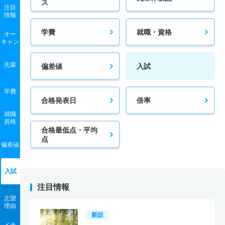
ス
注目
情報
学費
就職・資格
オー
キャン
先輩
偏差値
入試
学費
合格発表日
倍率
就職
資格
合格最低点・平均
点
偏差値
入試
注目情報
志望
理由
新設