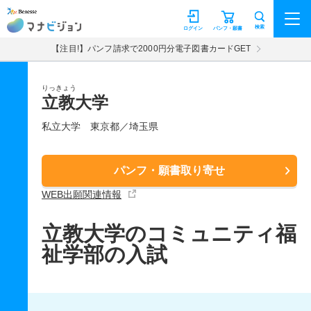
マナビジョン
検索
ログイン
パンフ・願書
【注目!】パンフ請求で2000円分電子図書カードGET
りっきょう
立教大学
私立大学
東京都／埼玉県
パンフ・願書取り寄せ
WEB出願関連情報
立教大学のコミュニティ福
祉学部の入試