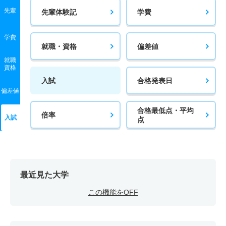
先輩
先輩体験記
学費
学費
就職・資格
偏差値
就職
資格
入試
合格発表日
偏差値
合格最低点・平均
倍率
入試
点
最近見た大学
この機能をOFF