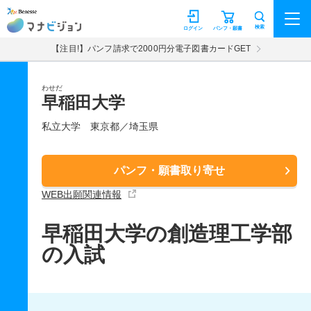
マナビジョン
検索
ログイン
パンフ・願書
【注目!】パンフ請求で2000円分電子図書カードGET
わせだ
早稲田大学
私立大学
東京都／埼玉県
パンフ・願書取り寄せ
WEB出願関連情報
早稲田大学の創造理工学部
の入試