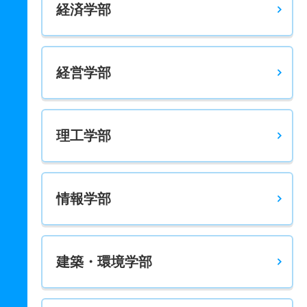
経済学部
6人
1.80倍
1.10倍
63人
57人
31人
41.10
地域創生学科 一般 前期Ａ日程３科目型
18人
1.50倍
1.30倍
140人
131人
87人
43.50
経営学部
地域創生学科 一般 前期Ｂ日程３科目型
4人
－
－
4人
2人
0人
33.20
地域創生学科 一般 後期日程
理工学部
4人
2.60倍
1.10倍
19人
13人
5人
－
地域創生学科 一般 共テ 前期Ａ日程
情報学部
9人
1.60倍
1.20倍
95人
95人
59人
44.70
地域創生学科 一般 共テ 前期Ｂ日程
3人
1.50倍
－
12人
12人
8人
47.60
建築・環境学部
地域創生学科 一般 共テ 前期Ａ日程３科目併用
2人
1.40倍
1.30倍
38人
35人
25人
43.60