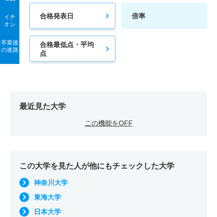
合格発表日
倍率
イチ
オシ
卒業後
合格最低点・平均
の進路
点
最近見た大学
この機能をOFF
この大学を見た人が他にもチェックした大学
神奈川大学
東海大学
日本大学