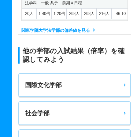
法学科 一般 共テ 前期Ａ日程
20人
1.40倍
1.20倍
293人
293人
216人
46.10
法学科 一般 共テ 前期Ｂ日程
関東学院大学法学部の偏差値を見る
4人
1.20倍
1.30倍
20人
20人
17人
50.50
法学科 一般 共テ 前期Ａ日程３科目併用
他の学部の入試結果（倍率）を確
4人
1.30倍
1.20倍
53人
52人
39人
47.80
認してみよう
法学科 一般 共テ 前期Ｂ日程３科目併用
4人
1.70倍
1倍
12人
5人
3人
44
国際文化学部
法学科 一般 ニ 後期日程
4人
2.50倍
1.10倍
33人
33人
13人
－
法学科 一般 ニ 後期日程５科目スカラ
社会学部
若干名
4.30倍
1倍
13人
13人
3人
－
地域創生学科 一般 前期Ａ日程全学部統一