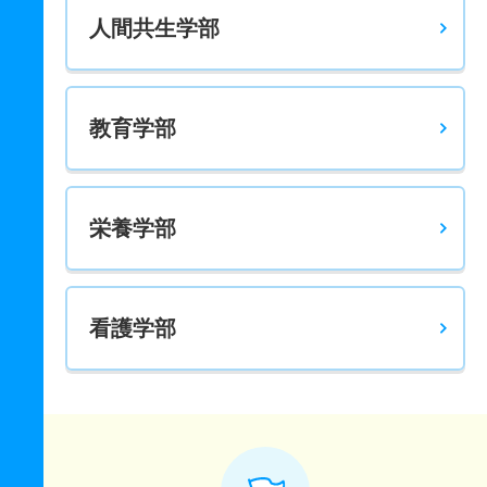
人間共生学部
地域創生学科 一般 共テ 前期Ｂ日程３科目併用
3人
1.40倍
－
12人
7人
5人
－
地域創生学科 一般 ニ 後期日程
教育学部
3人
2.40倍
1倍
22人
22人
9人
－
地域創生学科 一般 ニ 後期日程５科目スカラ
若干名
2倍
－
2人
2人
1人
－
栄養学部
看護学部