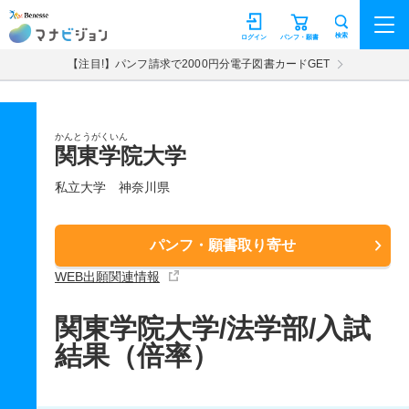
マナビジョン
検索
ログイン
パンフ・願書
【注目!】パンフ請求で2000円分電子図書カードGET
かんとうがくいん
関東学院大学
私立大学
神奈川県
パンフ・願書取り寄せ
WEB出願関連情報
関東学院大学/法学部/入試
結果（倍率）