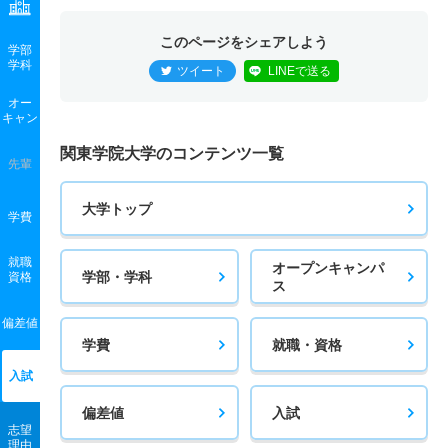
このページをシェアしよう
学部
学科
ツイート
LINEで送る
オー
キャン
関東学院大学のコンテンツ一覧
先輩
大学トップ
学費
就職
オープンキャンパ
学部・学科
資格
ス
偏差値
学費
就職・資格
入試
偏差値
入試
志望
理由