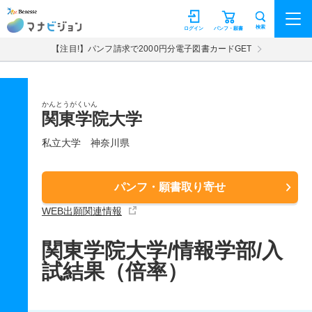
マナビジョン
検索
ログイン
パンフ・願書
【注目!】パンフ請求で2000円分電子図書カードGET
かんとうがくいん
関東学院大学
私立大学
神奈川県
パンフ・願書取り寄せ
WEB出願関連情報
関東学院大学/情報学部/入
試結果（倍率）