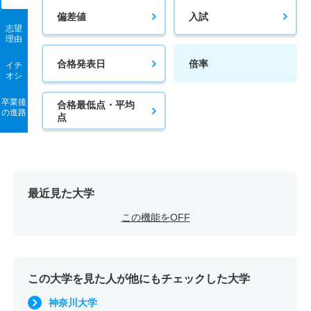
偏差値
入試
志望
理由
合格発表日
倍率
イチ
オシ
卒業後
合格最低点・平均
の進路
点
最近見た大学
この機能をOFF
この大学を見た人が他にもチェックした大学
神奈川大学