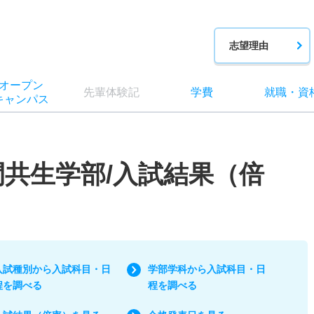
志望理由
オー
プン
先輩
体験記
学費
就職
・
資
キャン
パス
間共生学部/入試結果（倍
入試種別から入試科目・日
学部学科から入試科目・日
程を調べる
程を調べる