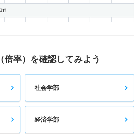
日程
3倍
2倍
6人
6人
2人
53.50
日程３科目併用
2.60倍
3.40倍
19人
18人
7人
45.70
（倍率）を確認してみよう
日程３科目併用
2倍
－
2人
2人
1人
－
社会学部
3倍
－
18人
18人
6人
－
経済学部
５科目スカラ
－
－
2人
2人
0人
－