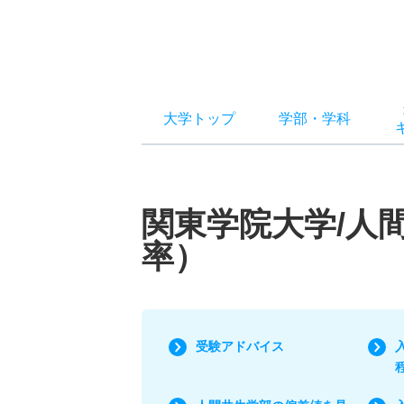
大学トップ
学部
・
学科
関東学院大学/人
率）
受験アドバイス