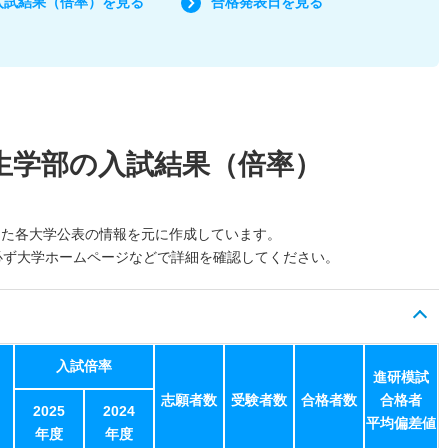
入試結果（倍率）を見る
合格発表日を見る
生学部の入試結果（倍率）
した各大学公表の情報を元に作成しています。
必ず大学ホームページなどで詳細を確認してください。
入試倍率
進研模試
志願者数
受験者数
合格者数
合格者
2025
2024
平均偏差値
年度
年度