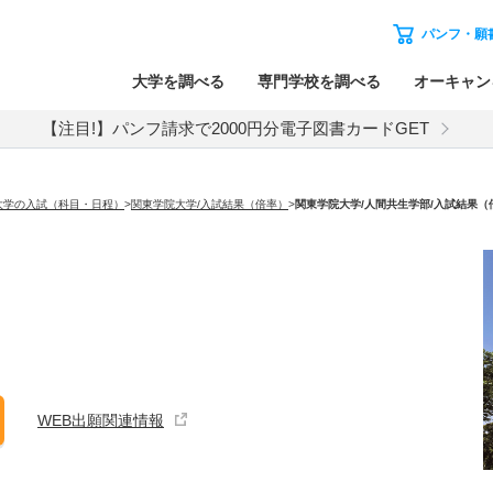
パンフ・願
大学を調べる
専門学校を調べる
オーキャン
【注目!】パンフ請求で2000円分電子図書カードGET
大学の入試（科目・日程）
>
関東学院大学/入試結果（倍率）
>
関東学院大学
/人間共生学部/入試結果（
WEB出願関連情報