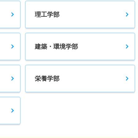
一
理工学部
1.70倍
2.30倍
35人
32人
19人
48.50
建築・環境学部
2倍
2倍
63人
59人
30人
45.30
栄養学部
2倍
1倍
4人
2人
1人
47.30
2倍
1.70倍
5人
4人
2人
－
1.90倍
1.70倍
42人
42人
22人
53.90