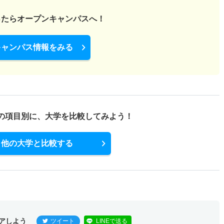
ったら
オープンキャンパスへ！
1.30倍
1倍
5人
5人
4人
－
キャンパス情報をみる
科目併用
1.90倍
1.90倍
18人
17人
9人
48.60
科目併用
の項目別に、
大学を比較してみよう！
－
－
1人
0人
0人
－
他の大学と比較する
1.40倍
2.30倍
7人
7人
5人
－
スカラ
アしよう
－
ツイート
－
1人
LINEで送る
1人
0人
－