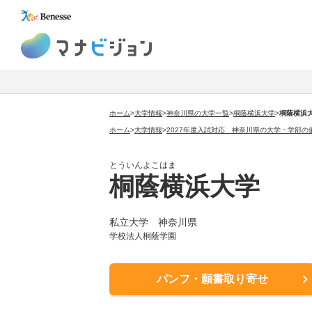
マナビジョン
ホーム
>
大学情報
>
神奈川県の大学一覧
>
桐蔭横浜大学
>
桐蔭横浜
ホーム
>
大学情報
>
2027年度入試対応 神奈川県の大学・学部の
とういんよこはま
桐蔭横浜大学
私立大学 神奈川県
学校法人桐蔭学園
パンフ・願書取り寄せ