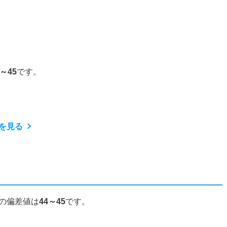
4～45
です。
を見る
の偏差値は
44～45
です。