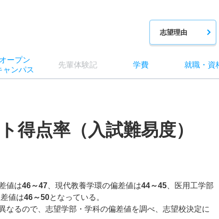
志望理由
オー
プン
先輩
体験記
学費
就職
・
資
キャン
パス
ト得点率（入試難易度）
差値は
46～47
、現代教養学環の偏差値は
44～45
、医用工学部
偏差値は
46～50
となっている。
異なるので、志望学部・学科の偏差値を調べ、志望校決定に