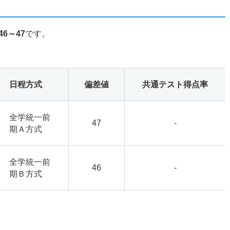
46～47
です。
日程方式
偏差値
共通テスト得点率
全学統一前
47
-
期Ａ方式
全学統一前
46
-
期Ｂ方式