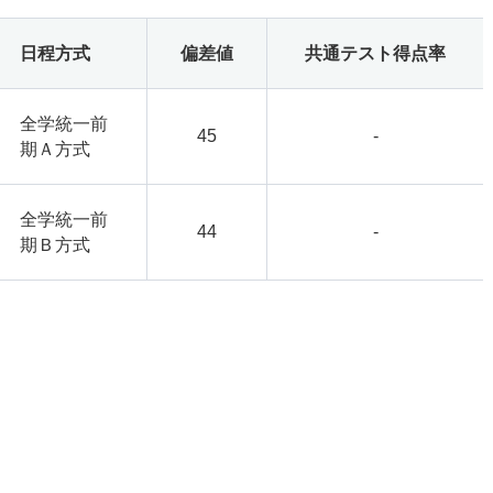
日程方式
偏差値
共通テスト得点率
全学統一前
45
-
期Ａ方式
全学統一前
44
-
期Ｂ方式