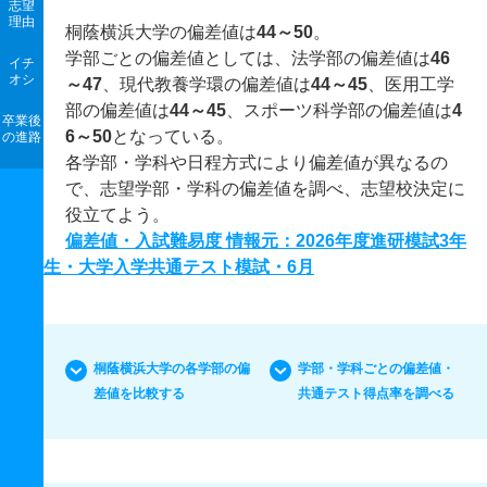
志望
理由
桐蔭横浜大学の偏差値は
44～50
。
学部ごとの偏差値としては、法学部の偏差値は
46
イチ
オシ
～47
、現代教養学環の偏差値は
44～45
、医用工学
部の偏差値は
44～45
、スポーツ科学部の偏差値は
4
卒業後
6～50
となっている。
の進路
各学部・学科や日程方式により偏差値が異なるの
で、志望学部・学科の偏差値を調べ、志望校決定に
役立てよう。
偏差値・入試難易度 情報元：2026年度進研模試3年
生・大学入学共通テスト模試・6月
桐蔭横浜大学の各学部の偏
学部・学科ごとの偏差値・
差値を比較する
共通テスト得点率を調べる