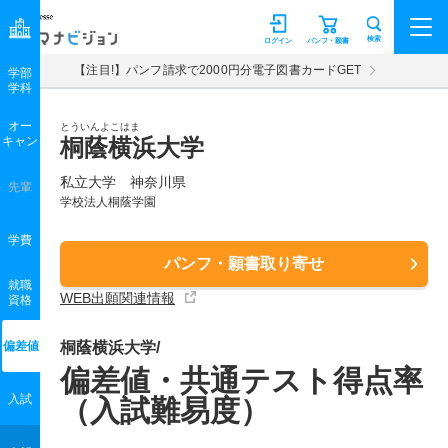
マナビジョン
検索
ログイン
パンフ・願書
【注目!】パンフ請求で2000円分電子図書カードGET
学部
学科
オー
とういんよこはま
キャン
桐蔭横浜大学
私立大学 神奈川県
先輩
学校法人桐蔭学園
学費
パンフ・願書取り寄せ
就職
WEB出願関連情報
資格
偏差値
桐蔭横浜大学/
偏差値・共通テスト得点率
入試
（入試難易度）