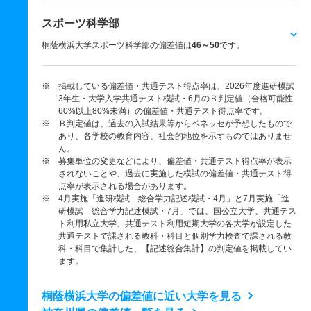
スポーツ科学部
桐蔭横浜大学スポーツ科学部の偏差値は
46～50
です。
※ 掲載している偏差値・共通テスト得点率は、2026年度進研模試
3年生・大学入学共通テスト模試・6月のＢ判定値（合格可能性
60%以上80%未満）の偏差値・共通テスト得点率です。
※ Ｂ判定値は、過去の入試結果等からベネッセが予想したもので
あり、各学校の教育内容、社会的地位を示すものではありませ
ん。
※ 募集単位の変更などにより、偏差値・共通テスト得点率が表示
されないことや、過去に実施した模試の偏差値・共通テスト得
点率が表示される場合があります。
※ 4月実施「進研模試 総合学力記述模試・4月」と7月実施「進
研模試 総合学力記述模試・7月」では、国公立大学、共通テス
ト利用私立大学、共通テスト利用短期大学の各大学が設定した
共通テストで課される教科・科目と個別学力検査で課される教
科・科目で集計した、【記述総合集計】の判定値を掲載してい
ます。
桐蔭横浜大学の偏差値に近い大学を見る