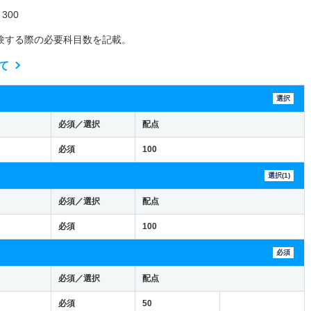
300
験する際の必要科目数を記載。
て
選択
必須／選択
配点
必須
100
選択(1)
必須／選択
配点
必須
100
必須
必須／選択
配点
必須
50