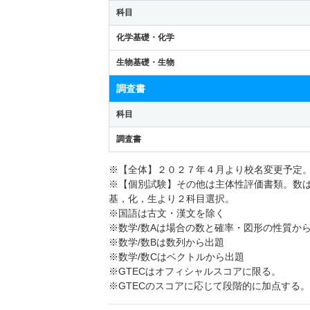
科目
化学基礎・化学
生物基礎・生物
調査書
科目
調査書
※【全体】２０２７年４月より校名変更予定
※【個別試験】その他は主体性評価書類。数
基，化，生より２科目選択。
※国語は古文・漢文を除く
※数学/数Aは場合の数と確率・図形の性質か
※数学/数Bは数列から出題
※数学/数Cはベクトルから出題
※GTECはオフィシャルスコアに限る。
※GTECのスコアに応じて段階的に加点する。