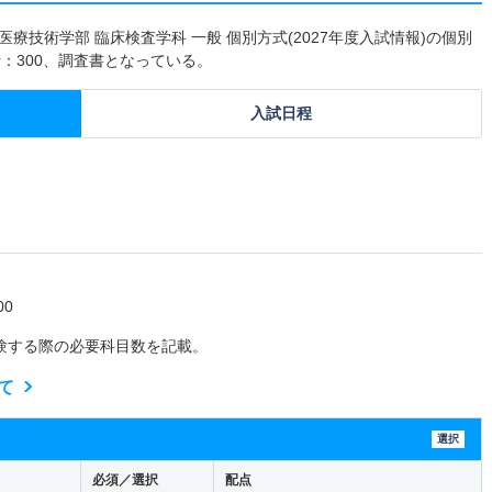
療技術学部 臨床検査学科 一般 個別方式(2027年度入試情報)の個別
：300、調査書となっている。
入試日程
0
験する際の必要科目数を記載。
て
選択
必須／選択
配点