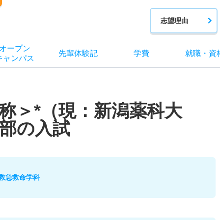
志望理由
オー
プン
先輩
体験記
学費
就職
・
資
キャン
パス
称＞*（現：新潟薬科大
部の入試
救急救命学科