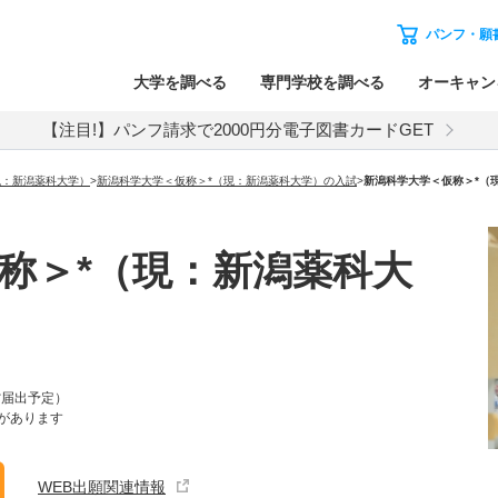
パンフ・願
大学を調べる
専門学校を調べる
オーキャン
【注目!】パンフ請求で2000円分電子図書カードGET
現：新潟薬科大学）
>
新潟科学大学＜仮称＞*（現：新潟薬科大学）
の入試
>
新潟科学大学＜仮称＞*（
称＞*（現：新潟薬科大
省届出予定）
があります
WEB出願関連情報