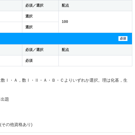
必須／選択
配点
選択
100
選択
必須
必須／選択
配点
必須
。
は数Ⅰ・Ａ，数Ⅰ・Ⅱ・Ａ・Ｂ・Ｃよりいずれか選択。理は化基，生
ら出題
(その他資格あり)