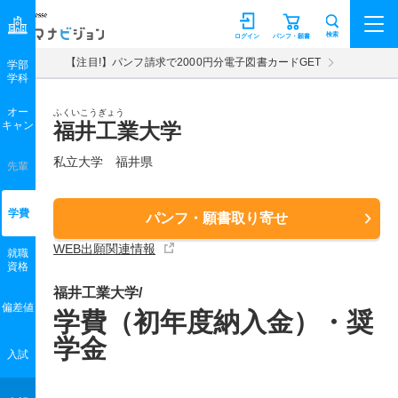
マナビジョン
検索
ログイン
パンフ・願書
【注目!】パンフ請求で2000円分電子図書カードGET
学部
学科
オー
ふくいこうぎょう
キャン
福井工業大学
私立大学 福井県
先輩
学費
パンフ・願書取り寄せ
WEB出願関連情報
就職
資格
福井工業大学/
偏差値
学費（初年度納入金）・奨
学金
入試