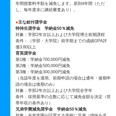
年間授業料半額を減免します。原則4年間（ただ
し、毎年度末に継続審査あり）。
●
主な給付奨学金
特待生奨学金 学納金50％減免
対象：学部2年次以上および大学院博士前期課程
条件：（学部・大学院）前学期までの成績GPA評
価3.80以上
育英奨学金
第1種：学納金700,000円減免
第2種：学納金500,000円減免
第3種：学納金300,000円減免
（当該年度を適用。前期申請の場合は通年・後期申
請の場合は後期のみ）
対象：学部2年次以上および大学院全学年
条件：採用基準の点数に応じて減免金額を決定（世
帯年収の条件あり）
兄弟学費減免奨学金 学納金50％減免
対象：金井学園が設置する学校に兄弟（姉妹を含