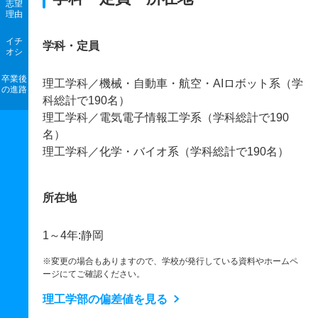
志望
理由
イチ
学科・定員
オシ
卒業後
理工学科／機械・自動車・航空・AIロボット系（学
の進路
科総計で190名）
理工学科／電気電子情報工学系（学科総計で190
名）
理工学科／化学・バイオ系（学科総計で190名）
所在地
1～4年:静岡
※変更の場合もありますので、学校が発行している資料やホームペ
ージにてご確認ください。
理工学部の偏差値を見る