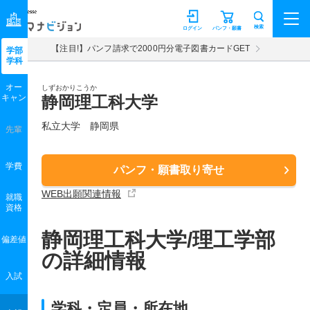
マナビジョン
検索
ログイン
パンフ・願書
【注目!】パンフ請求で2000円分電子図書カードGET
学部
学科
オー
しずおかりこうか
キャン
静岡理工科大学
私立大学 静岡県
先輩
学費
パンフ・願書取り寄せ
WEB出願関連情報
就職
資格
静岡理工科大学/理工学部
偏差値
の詳細情報
入試
学科・定員・所在地