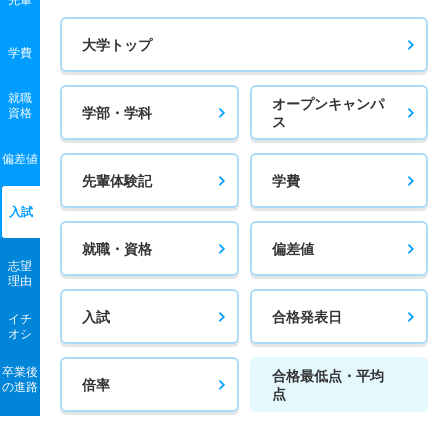
大学トップ
学費
就職
オープンキャンパ
学部・学科
資格
ス
偏差値
先輩体験記
学費
入試
就職・資格
偏差値
志望
理由
入試
合格発表日
イチ
オシ
卒業後
合格最低点・平均
倍率
の進路
点