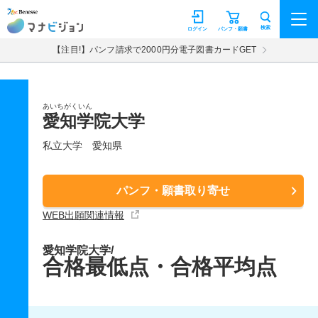
マナビジョン
検索
ログイン
パンフ・願書
【注目!】パンフ請求で2000円分電子図書カードGET
あいちがくいん
愛知学院大学
私立大学
愛知県
パンフ・願書取り寄せ
WEB出願関連情報
愛知学院大学/
合格最低点・合格平均点