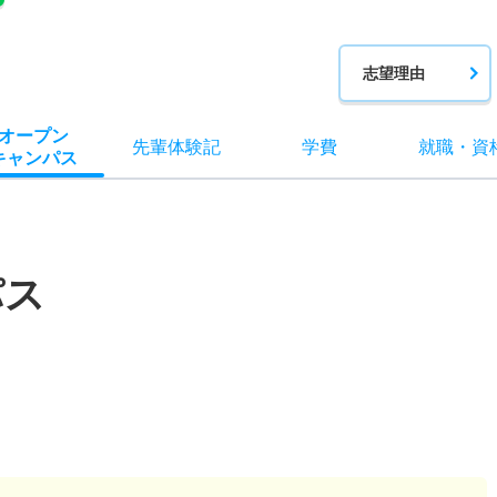
志望理由
オー
プン
先輩
体験記
学費
就職
・
資
キャン
パス
パス