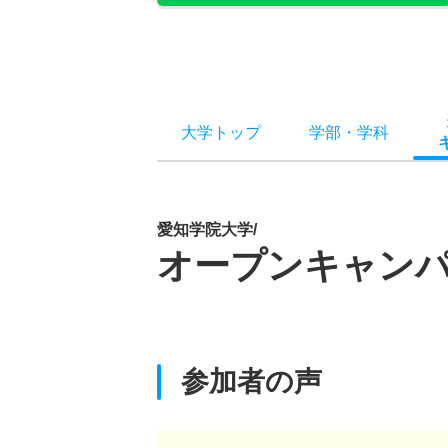
大学トップ
学部
・
学科
愛知学院大学/
オープンキャン
参加者の声