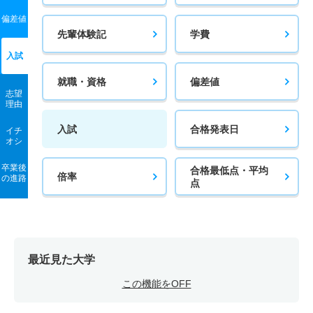
偏差値
先輩体験記
学費
入試
就職・資格
偏差値
志望
理由
入試
合格発表日
イチ
オシ
卒業後
合格最低点・平均
倍率
の進路
点
最近見た大学
この機能をOFF