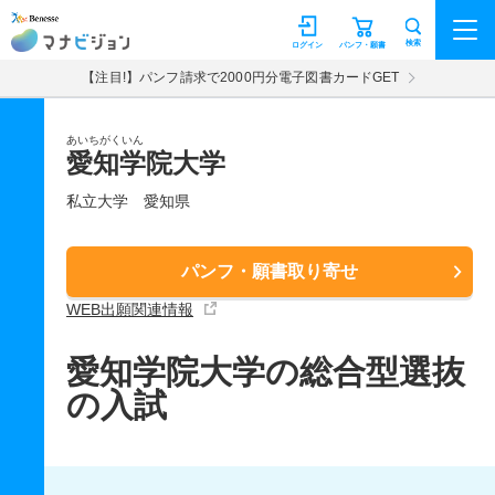
マナビジョン
検索
ログイン
パンフ・願書
【注目!】パンフ請求で2000円分電子図書カードGET
あいちがくいん
愛知学院大学
私立大学
愛知県
パンフ・願書取り寄せ
WEB出願関連情報
愛知学院大学の総合型選抜
の入試