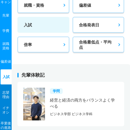
キャン
就職・資格
偏差値
先輩
入試
合格発表日
学費
合格最低点・平均
就職
倍率
点
資格
偏差値
先輩体験記
入試
学問
志望
理由
経営と経済の両方をバランスよく学
べる
イチ
オシ
ビジネス学部 ビジネス学科
卒業後
の進路