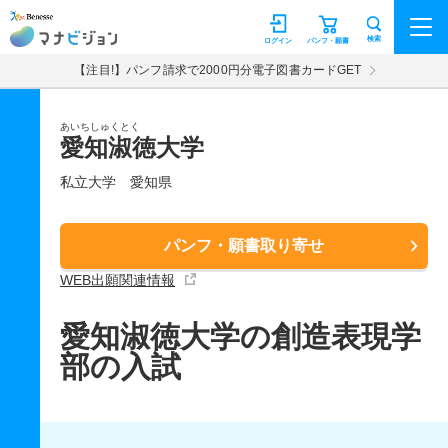
マナビジョン
検索
ログイン
パンフ・願書
【注目!】パンフ請求で2000円分電子図書カードGET
あいちしゅくとく
愛知淑徳大学
私立大学
愛知県
パンフ・願書取り寄せ
WEB出願関連情報
愛知淑徳大学の創造表現学
部の入試