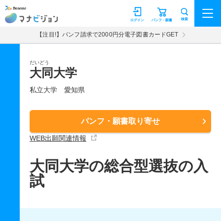
マナビジョン
検索
ログイン
パンフ・願書
【注目!】パンフ請求で2000円分電子図書カードGET
だいどう
大同大学
私立大学
愛知県
パンフ・願書取り寄せ
WEB出願関連情報
大同大学の総合型選抜の入
試