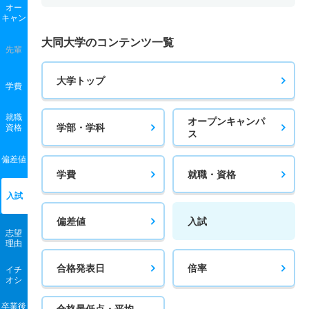
オー
キャン
大同大学のコンテンツ一覧
先輩
大学トップ
学費
就職
オープンキャンパ
学部・学科
資格
ス
偏差値
学費
就職・資格
入試
偏差値
入試
志望
理由
合格発表日
倍率
イチ
オシ
卒業後
合格最低点・平均