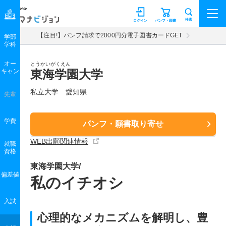
マナビジョン
検索
ログイン
パンフ・願書
【注目!】パンフ請求で2000円分電子図書カードGET
学部
学科
オー
とうかいがくえん
キャン
東海学園大学
私立大学 愛知県
先輩
学費
パンフ・願書取り寄せ
WEB出願関連情報
就職
資格
東海学園大学/
偏差値
私のイチオシ
入試
心理的なメカニズムを解明し、豊