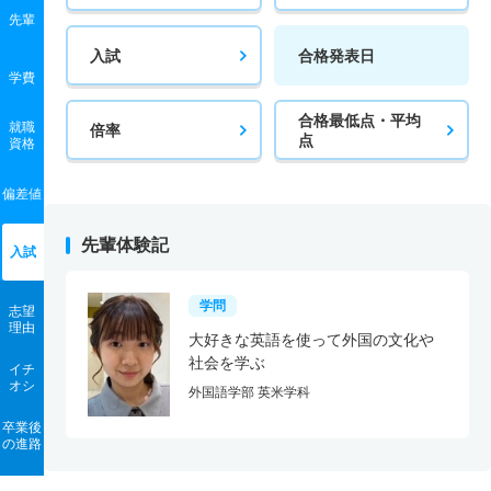
先輩
入試
合格発表日
学費
合格最低点・平均
就職
倍率
点
資格
偏差値
先輩体験記
入試
学問
志望
理由
大好きな英語を使って外国の文化や
社会を学ぶ
イチ
オシ
外国語学部 英米学科
卒業後
の進路