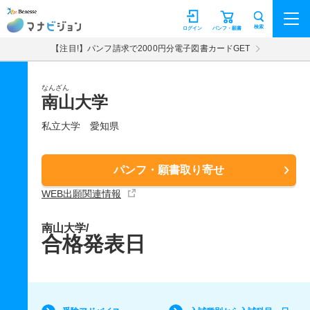
マナビジョン
検索
ログイン
パンフ・願書
【注目!】パンフ請求で2000円分電子図書カードGET
なんざん
南山大学
私立大学
愛知県
パンフ・願書取り寄せ
WEB出願関連情報
南山大学/
合格発表日