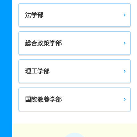
スペイン・ラテンアメリカ学科 一般 ニ 後期
法学部
270
282
350
－
－
－
－
－
フランス学科 一般 フランス
305
342.1
500
－
－
－
－
－
総合政策学部
フランス学科 一般 全学統一個別文系選択
283.7
315.3
450
－
－
－
－
－
理工学部
フランス学科 一般 共テ 前期３教科型
259
285
350
－
－
－
－
－
フランス学科 一般 共テ 前期５教科型
国際教養学部
346.8
376
500
－
－
－
－
－
フランス学科 一般 共テ 全学統一併用文系選択
282.2
308.2
400
－
－
－
－
－