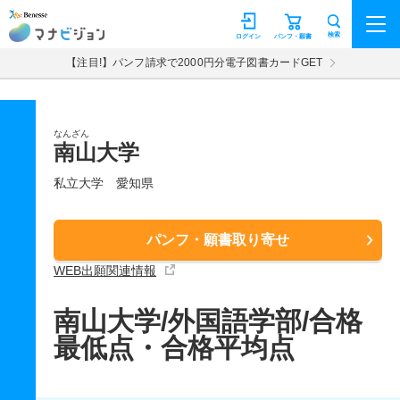
マナビジョン
検索
ログイン
パンフ・願書
【注目!】パンフ請求で2000円分電子図書カードGET
なんざん
南山大学
私立大学
愛知県
パンフ・願書取り寄せ
WEB出願関連情報
南山大学/外国語学部/合格
最低点・合格平均点