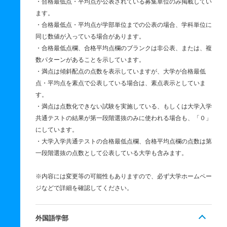
・合格最低点・平均点が公表されている募集単位のみ掲載してい
ます。
・合格最低点・平均点が学部単位までの公表の場合、学科単位に
同じ数値が入っている場合があります。
・合格最低点欄、合格平均点欄のブランクは非公表、または、複
数パターンがあることを示しています。
・満点は傾斜配点の点数を表示していますが、大学が合格最低
点・平均点を素点で公表している場合は、素点表示としていま
す。
・満点は点数化できない試験を実施している、もしくは大学入学
共通テストの結果が第一段階選抜のみに使われる場合も、「０」
にしています。
・大学入学共通テストの合格最低点欄、合格平均点欄の点数は第
一段階選抜の点数として公表している大学も含みます。
※内容には変更等の可能性もありますので、必ず大学ホームペー
ジなどで詳細を確認してください。
外国語学部