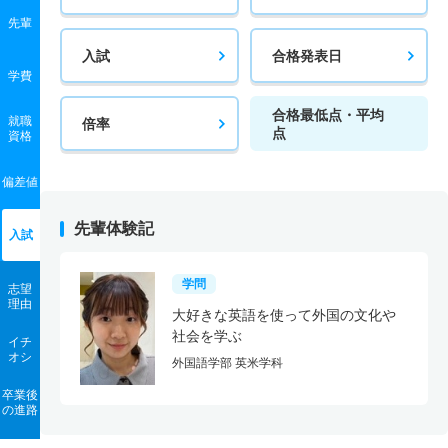
先輩
入試
合格発表日
学費
合格最低点・平均
就職
倍率
点
資格
偏差値
先輩体験記
入試
学問
志望
理由
大好きな英語を使って外国の文化や
社会を学ぶ
イチ
オシ
外国語学部 英米学科
卒業後
の進路