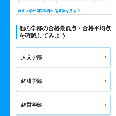
313.5
331.6
400
－
－
－
－
－
南山大学外国語学部の偏差値を見る
英米学科 一般 ニ 後期
－
－
350
－
－
－
－
－
他の学部の合格最低点・合格平均点
スペイン・ラテンアメリカ学科 一般 スペイン・ラ
を確認してみよう
348
370.4
500
－
－
－
－
－
スペイン・ラテンアメリカ学科 一般 全学統一個別文系選択
人文学部
318.7
340.9
450
－
－
－
－
－
スペイン・ラテンアメリカ学科 一般 共テ 前期３教科型
268.5
294.8
350
－
－
－
－
－
経済学部
スペイン・ラテンアメリカ学科 一般 共テ 前期５教科型
367.8
400.9
500
－
－
－
－
－
経営学部
スペイン・ラテンアメリカ学科 一般 共テ 全学統一併用文
318.3
332.9
400
－
－
－
－
－