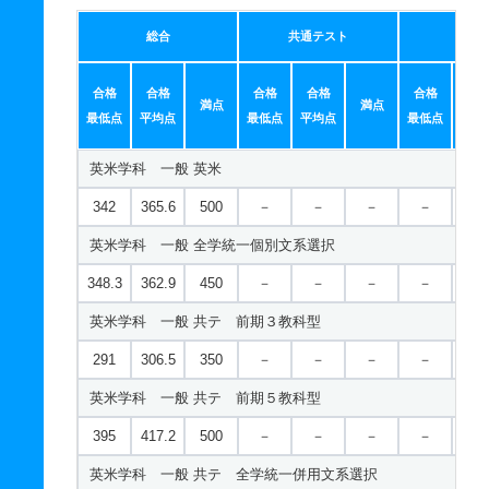
総合
共通テスト
個別
合格
合格
合格
合格
合格
合
満点
満点
最低点
平均点
最低点
平均点
最低点
平均
英米学科 一般 英米
342
365.6
500
－
－
－
－
－
英米学科 一般 全学統一個別文系選択
348.3
362.9
450
－
－
－
－
－
英米学科 一般 共テ 前期３教科型
291
306.5
350
－
－
－
－
－
英米学科 一般 共テ 前期５教科型
395
417.2
500
－
－
－
－
－
英米学科 一般 共テ 全学統一併用文系選択