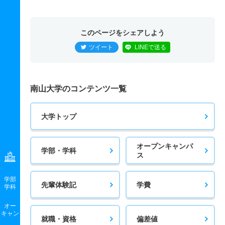
258.3
271.4
350
－
－
－
－
－
アジア学科 一般 アジア
このページをシェアしよう
301
337.4
500
－
－
－
－
－
ツイート
LINEで送る
アジア学科 一般 全学統一個別文系選択
279
305.3
450
－
－
－
－
－
南山大学のコンテンツ一覧
アジア学科 一般 共テ 前期３教科型
256.3
278.2
350
－
－
－
－
－
大学トップ
アジア学科 一般 共テ 前期５教科型
340.3
367.1
500
－
－
－
－
－
オープンキャンパ
学部・学科
ス
アジア学科 一般 共テ 全学統一併用文系選択
280.3
302.4
400
－
－
－
－
－
学部
先輩体験記
学費
学科
アジア学科 一般 ニ 後期
オー
キャン
270
283.1
350
－
－
－
－
－
就職・資格
偏差値