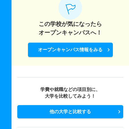
フランス学科 一般 ニ 後期
270
277.1
350
－
－
－
－
－
ドイツ学科 一般 ドイツ
この学校が気になったら
332
356.2
500
－
－
－
－
－
オープンキャンパスへ！
ドイツ学科 一般 全学統一個別文系選択
オープンキャンパス情報をみる
299.3
322.4
450
－
－
－
－
－
ドイツ学科 一般 共テ 前期３教科型
266.5
286.6
350
－
－
－
－
－
ドイツ学科 一般 共テ 前期５教科型
学費や就職などの項目別に、
370.5
395.9
500
－
－
－
－
－
大学を比較してみよう！
ドイツ学科 一般 共テ 全学統一併用文系選択
280
299.8
400
－
－
－
－
－
他の大学と比較する
ドイツ学科 一般 ニ 後期