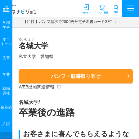
マナビジョン
検索
ログイン
パンフ・願書
【注目!】パンフ請求で2000円分電子図書カードGET
学部
学科
オー
めいじょう
キャン
名城大学
私立大学 愛知県
先輩
学費
パンフ・願書取り寄せ
WEB出願関連情報
就職
資格
名城大学/
偏差値
卒業後の進路
入試
お客さまに喜んでもらえるような