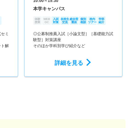
10:00～15:30
本学キャンパス
体験
WEB
入試
在校生
総合型
個別
校内
学部
授業
OC
対策
交流
選抜
相談
ツアー
紹介
試セミ
◎公募制推薦入試［小論文型］［基礎能力試
験型］対策講座
ント解
そのほか学科別学び紹介など
詳細を見る