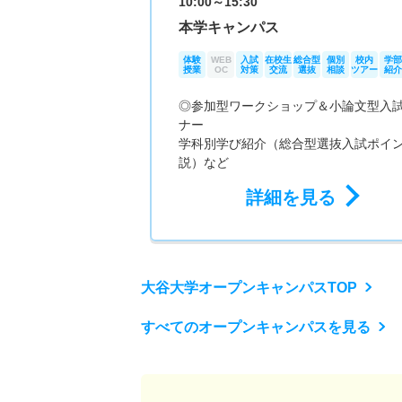
10:00～15:30
本学キャンパス
体験
WEB
入試
在校生
総合型
個別
校内
学部
授業
OC
対策
交流
選抜
相談
ツアー
紹介
◎参加型ワークショップ＆小論文型入
ナー
学科別学び紹介（総合型選抜入試ポイ
説）など
詳細を見る
大谷大学オープンキャンパスTOP
すべてのオープンキャンパスを見る