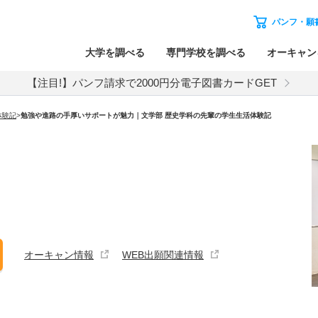
パンフ・願
大学を調べる
専門学校を調べる
オーキャン
【注目!】パンフ請求で2000円分電子図書カードGET
体験記
>
勉強や進路の手厚いサポートが魅力｜文学部 歴史学科の先輩の学生生活体験記
オーキャン情報
WEB出願関連情報