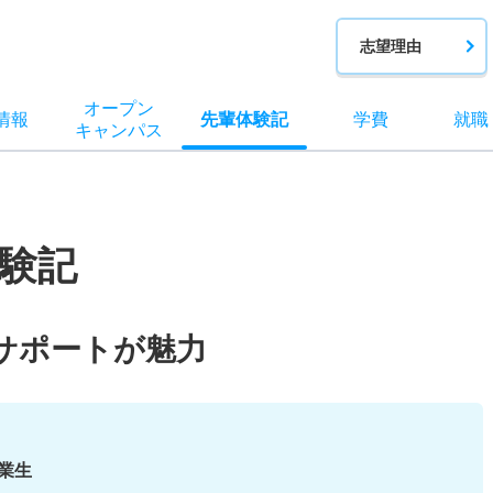
志望理由
オー
プン
情報
先輩
体験記
学費
就職
キャン
パス
験記
サポートが魅力
卒業生