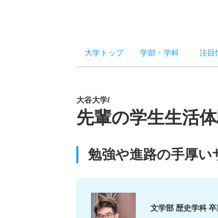
大学トップ
学部
・
学科
注目
大谷大学/
先輩の学生生活体
勉強や進路の手厚い
文学部 歴史学科 