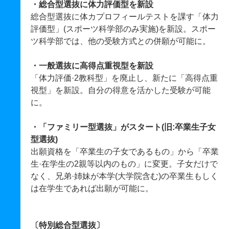
・総合型選抜に体力評価型を新設
総合型選抜に体カプロフィールテストを課す「体力
評価型」(スポーツ科学部のみ実施)を新設。スポー
ツ科学部では、他の受験方式との併願が可能に。
・一般選抜に高得点重視型を新設
「体力評価·2教科型」を廃止し、新たに「高得点重
視型」を新設。自分の得意を活かした受験が可能
に。
・「ファミリー型選抜」がスタート(旧:卒業生子女
型選抜)
出願資格を「卒業生の子女であるもの」から「卒業
生·在学生の2親等以内のもの」に変更。子女だけで
なく、兄弟·姉妹が本学(大学院含む)の卒業生もしく
は在学生であれば出願が可能に。
〔特別総合型選抜〕