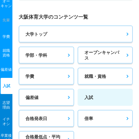
オー
キャン
大阪体育大学のコンテンツ一覧
先輩
大学トップ
学費
就職
オープンキャンパ
学部・学科
資格
ス
偏差値
学費
就職・資格
入試
偏差値
入試
志望
理由
合格発表日
倍率
イチ
オシ
卒業後
合格最低点・平均