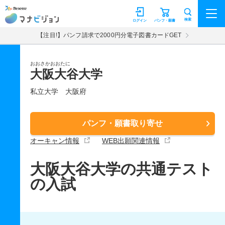
マナビジョン
検索
ログイン
パンフ・願書
【注目!】パンフ請求で2000円分電子図書カードGET
おおさかおおたに
大阪大谷大学
私立大学
大阪府
パンフ・願書取り寄せ
オーキャン情報
WEB出願関連情報
大阪大谷大学の共通テスト
の入試