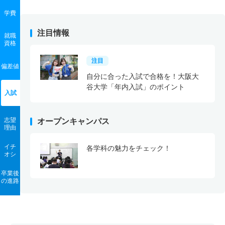
学費
注目情報
就職
資格
注目
偏差値
自分に合った入試で合格を！大阪大
谷大学「年内入試」のポイント
入試
志望
オープンキャンパス
理由
イチ
各学科の魅力をチェック！
オシ
卒業後
の進路