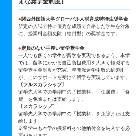
まな奨学金制度】
●
関西外国語大学グローバル人材育成特待生奨学金
所定の入試で特に優秀な成績で合格した学生を対象
に、授業料全額免除（給付型）の奨学金です。
●
定員のない手厚い留学奨学金
一人でも多くの学生が留学を実現できるよう、本学
では、留学にかかる自己負担費用を大きく軽減する
留学奨学金制度が充実。年間派遣学生数の約6割
が、このサポートを受けて留学を実現しています。
〔フルスカラシップ〕
留学先大学での学期中の「授業料」「住居費」「食
費」を免除または支給します。
〔スカラシップ〕
留学先大学での学期中の「授業料」を免除または支
給します。
※留学中も本学の授業料その他納付金を納入する必
要があります。