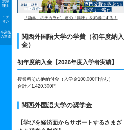
志望
理由
イチ
「語学」のチカラが、君の「興味」を武器にする！
オシ
卒業後
関西外国語大学の学費（初年度納入
の進路
金）
初年度納入金【2026年度入学者実績】
授業料その他納付金（入学金100,000円含む）
合計／1,420,300円
関西外国語大学の奨学金
【学びを経済面からサポートするさまざ