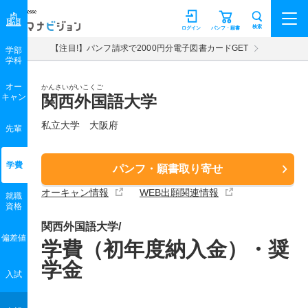
マナビジョン
検索
ログイン
パンフ・願書
【注目!】パンフ請求で2000円分電子図書カードGET
学部
学科
オー
かんさいがいこくご
キャン
関西外国語大学
私立大学 大阪府
先輩
学費
パンフ・願書取り寄せ
オーキャン情報
WEB出願関連情報
就職
資格
関西外国語大学/
偏差値
学費（初年度納入金）・奨
学金
入試