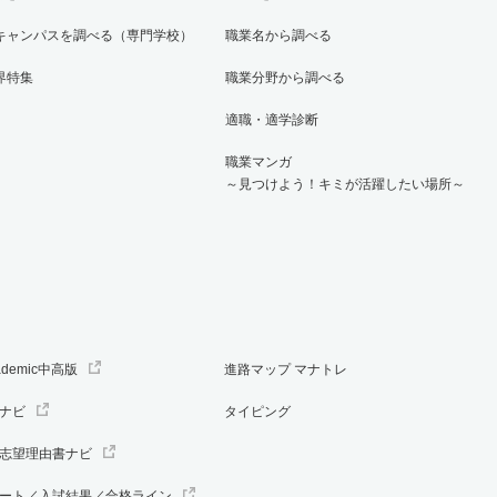
キャンパスを調べる（専門学校）
職業名から調べる
界特集
職業分野から調べる
適職・適学診断
職業マンガ
～見つけよう！キミが活躍したい場所～
ademic中高版
進路マップ マナトレ
ナビ
タイピング
志望理由書ナビ
ート／入試結果／合格ライン