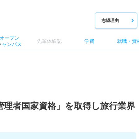
志望理由
オー
プン
先輩
体験記
学費
就職
・
資
キャン
パス
管理者国家資格」を取得し旅行業界