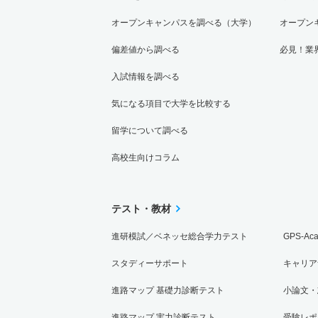
オープンキャンパスを調べる（大学）
オープン
偏差値から調べる
必見！業
入試情報を調べる
気になる項目で大学を比較する
留学について調べる
高校生向けコラム
テスト・教材
進研模試／ベネッセ総合学力テスト
GPS-Ac
スタディーサポート
キャリア
進路マップ 基礎力診断テスト
小論文・
進路マップ 実力診断テスト
受験レポ